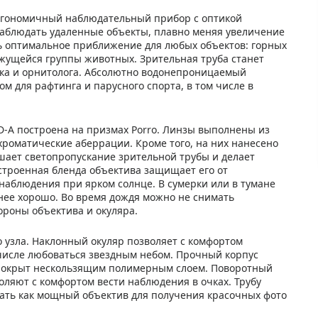
 эргономичный наблюдательный прибор с оптикой
наблюдать удаленные объекты, плавно меняя увеличение
ать оптимальное приближение для любых объектов: горных
жущейся группы животных. Зрительная труба станет
ка и орнитолога. Абсолютно водонепроницаемый
м для рафтинга и парусного спорта, в том числе в
HD-A построена на призмах Porro. Линзы выполнены из
 хроматические аберрации. Кроме того, на них нанесено
ает светопропускание зрительной трубы и делает
строенная бленда объектива защищает его от
наблюдения при ярком солнце. В сумерки или в тумане
енее хорошо. Во время дождя можно не снимать
ороны объектива и окуляра.
 узла. Наклонный окуляр позволяет с комфортом
числе любоваться звездным небом. Прочный корпус
 покрыт нескользящим полимерным слоем. Поворотный
оляют с комфортом вести наблюдения в очках. Трубу
ать как мощный объектив для получения красочных фото