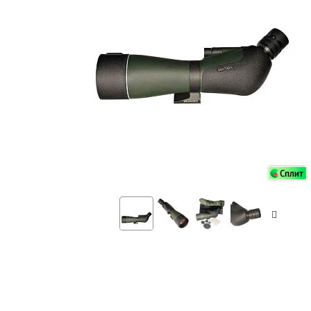
Аксессуа
видения
Приборы ночного видения
Распрод
Тепловизоры
Распрод
Прицелы
ценам
Фотогаджеты
Распрод
Метеостанции, барометры, часы
Discovery (Дискавери)
Оптика для детей Levenhuk LabZZ
Астропланетарии
Подарки
Хиты продаж
Акции