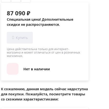
Приборы теплового контроля
Приборы для обслуживания сетей
87 090 ₽
Детекторы проводки
Специальная цена! Дополнительные
Влагомеры (датчики влажности)
скидки не распространяются.
Лазерные дальномеры
Измерители параметров окружающей
среды
Цена действительна только для интернет-
Термометры кулинарные (термощупы)
магазина и может отличаться от цен в розничных
магазинах.
Видеоэндоскопы
мяти
Курвиметры
Нет в наличии
Тестеры качества воды
Нивелиры оптические
Металлоискатели
К сожалению, данная модель сейчас недоступна
для покупки. Пожалуйста, посмотрите товары
Теодолиты
со схожими характеристиками:
Прочее