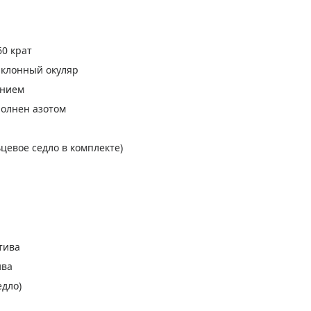
60 крат
аклонный окуляр
ением
олнен азотом
цевое седло в комплекте)
тива
ива
едло)