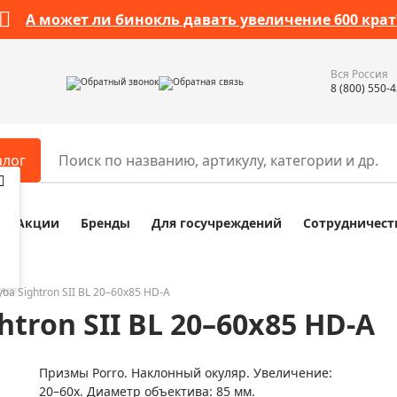
А может ли бинокль давать увеличение 600 крат
Вся Россия
Обратный звонок
Обратная связь
8 (800) 550-
алог
Акции
Бренды
Для госучреждений
Сотрудничест
ары
Разное
ры для телескопов
Обучающие наборы
ры для микроскопов
Компасы
ба Sightron SII BL 20–60x85 HD-A
tron SII BL 20–60x85 HD-A
ры для зрительных труб
Наборы исследователя Bresser
ры для биноклей
Наборы для химических опыт
Призмы Porro. Наклонный окуляр. Увеличение:
ры для луп
Глобусы
20–60х. Диаметр объектива: 85 мм.