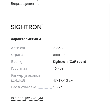
ры для приборов ночного
Глобусы интерактивные
Водозащищенная
Лазерные дальномеры
ажа
Штативы
Сумки, кейсы, чехлы
ажа оптики по специальным
Средства для очистки оптики
ажа выставочных образцов
Характеристики
Трихинеллоскопы
Карты, постеры, литература
Артикул
73853
Фонари
Страна
Япония
Бренд
Sightron (Сайтрон)
Элементы питания, карты па
Гарантия
10 лет
Фотоловушки
Размер упаковки
Экшн-камеры
(ДxШxВ)
47x17x13 см
Фотооборудование
Вес в упаковке
1.8 кг
Мерч
Все спецификации