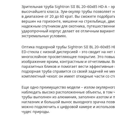
Зрительная труба Sightron SII BL 20–60x85 HD-A –
высочайшего класса. Зум-окуляр трубы позволяет 
в диапазоне от 20 до 60 крат. Вы сможете подобр
вершин на горизонте, мишени на стрельбище, дви
надежным спутником для охотника, путешественни
ударопрочный корпус делает ее отличным варианто
экстремальных условиях.
Оптика подзорной трубы Sightron SII BL 20–60x85 
ED-стекла с низкой дисперсией – это сводит на нет
многослойное просветляющее покрытие. Это повыш
изображение ярким, контрастным и отчетливым. В
паразитных бликов и помогает вести эффективные 
подзорная труба справится со своей задачей не м
комплектный чехол: он имеет откидные части со ст
Еще одно преимущество модели – излом окулярного
наблюдать высоко расположенные объекты, в том 
трубы выполнен из алюминия, заполнен азотом и
наглазник и большой вынос выходного зрачка позв
можно подключить к цифровой камере и использов
чудес природы.