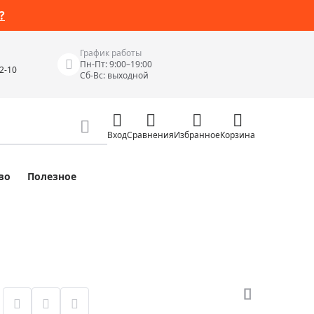
?
График работы
Пн-Пт: 9:00–19:00
42-10
Сб-Вс: выходной
Вход
Сравнения
Избранное
Корзина
во
Полезное
Измерительные инструменты
Измерительные рулетки
Лазерные уровни
 Junior
Цифровые уровни и угломеры
ов
Электроизмерительные приборы
Приборы неразрушающего контроля