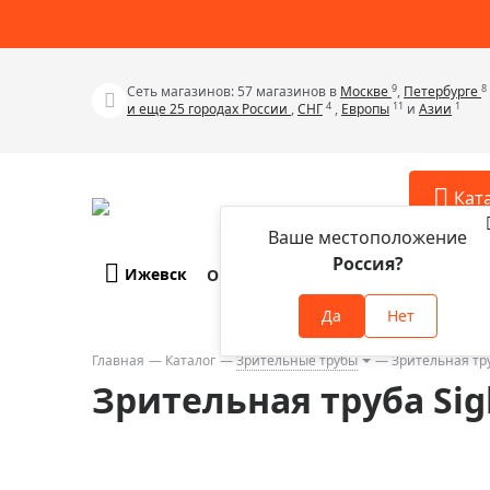
9
8
Сеть магазинов: 57 магазинов в
Москве
,
Петербурге
4
11
1
и еще 25 городах России
,
СНГ
,
Европы
и
Азии
Кат
Ваше местоположение
Россия?
Ижевск
О компании
Оплата и доставка
Телескопы
Аксессу
Да
Нет
Аксессуа
Микроскопы
Аксессуа
Главная
Каталог
Зрительные трубы
Зрительная тру
Бинокли
Зрительная труба Sigh
Аксессуа
Зрительные трубы
Аксессуа
Лупы
Аксессуа
Монокуляры