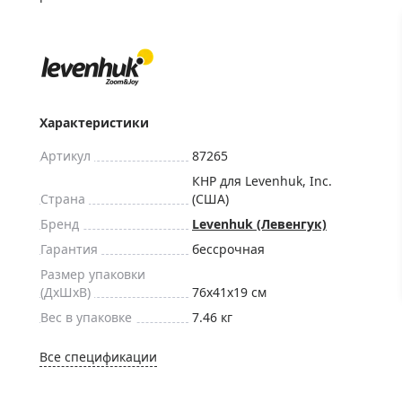
ры для приборов ночного
Глобусы интерактивные
Лазерные дальномеры
ажа
Штативы
Сумки, кейсы, чехлы
ажа оптики по специальным
Средства для очистки оптики
Характеристики
ажа выставочных образцов
Трихинеллоскопы
Артикул
87265
Карты, постеры, литература
КНР для Levenhuk, Inc.
Страна
(США)
Фонари
Бренд
Levenhuk (Левенгук)
Элементы питания, карты па
Гарантия
бессрочная
Фотоловушки
Размер упаковки
Экшн-камеры
(ДxШxВ)
76x41x19 см
Фотооборудование
Вес в упаковке
7.46 кг
Мерч
Все спецификации