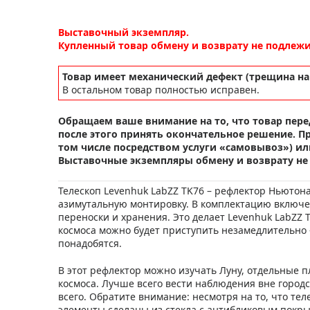
Выставочный экземпляр.
Купленный товар обмену и возврату не подлежи
Товар имеет механический дефект (трещина на 
В остальном товар полностью исправен.
Обращаем ваше внимание на то, что товар пере
после этого принять окончательное решение. П
том числе посредством услуги «самовывоз») или
Выставочные экземпляры обмену и возврату не
Телескоп Levenhuk LabZZ TK76 – рефлектор Ньютон
азимутальную монтировку. В комплектацию включен
переноски и хранения. Это делает Levenhuk LabZZ
космоса можно будет приступить незамедлительно
понадобятся.
В этот рефлектор можно изучать Луну, отдельные 
космоса. Лучше всего вести наблюдения вне городс
всего. Обратите внимание: несмотря на то, что теле
элементы сделаны из стекла с антибликовым покры