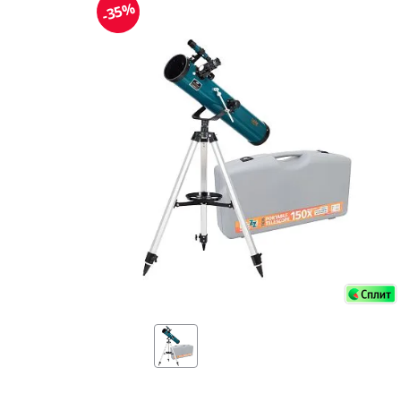
Аксессуа
-35%
видения
Приборы ночного видения
Распрод
Тепловизоры
Распрод
Прицелы
ценам
Фотогаджеты
Распрод
Метеостанции, барометры, часы
Discovery (Дискавери)
Оптика для детей Levenhuk LabZZ
Астропланетарии
Подарки
Хиты продаж
Акции