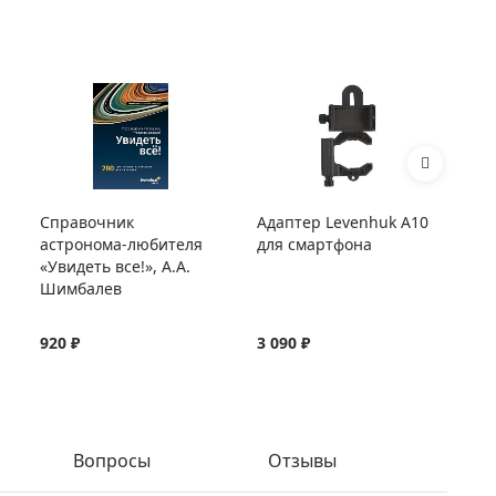
Справочник
Адаптер Levenhuk A10
Са
астронома-любителя
для смартфона
оп
«Увидеть все!», А.А.
NG
Шимбалев
920 ₽
3 090 ₽
35
Вопросы
Отзывы