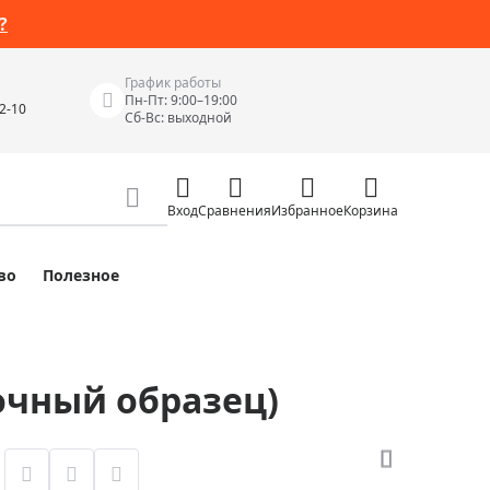
?
График работы
Пн-Пт: 9:00–19:00
42-10
Сб-Вс: выходной
Вход
Сравнения
Избранное
Корзина
во
Полезное
Измерительные инструменты
Измерительные рулетки
Лазерные уровни
вочный образец)
 Junior
Цифровые уровни и угломеры
ов
Электроизмерительные приборы
Приборы неразрушающего контроля