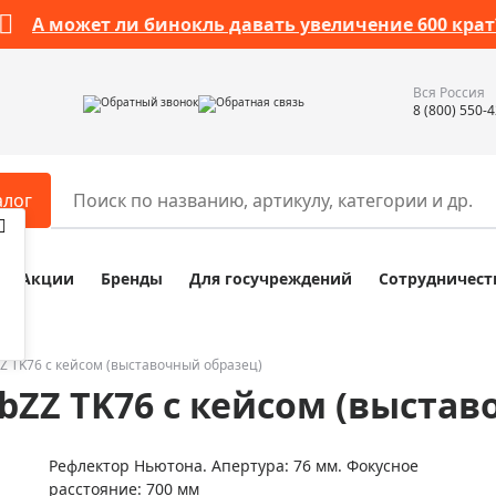
А может ли бинокль давать увеличение 600 крат
Вся Россия
Обратный звонок
Обратная связь
8 (800) 550-
алог
Акции
Бренды
Для госучреждений
Сотрудничест
ары
Разное
ры для телескопов
Обучающие наборы
ры для микроскопов
Компасы
ZZ TK76 с кейсом (выставочный образец)
bZZ TK76 с кейсом (выста
ры для зрительных труб
Наборы исследователя Bresser
ры для биноклей
Наборы для химических опыт
Рефлектор Ньютона. Апертура: 76 мм. Фокусное
ры для луп
Глобусы
расстояние: 700 мм