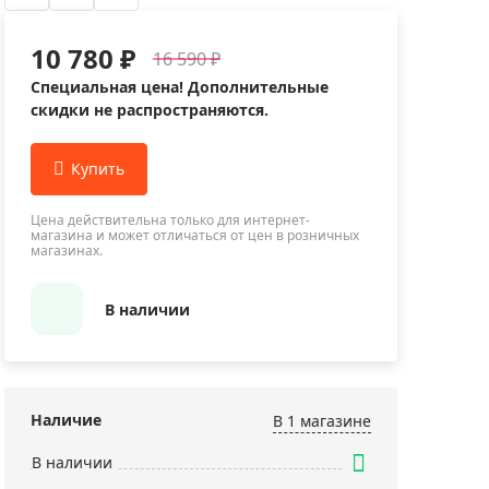
Приборы теплового контроля
Приборы для обслуживания сетей
10 780 ₽
16 590 ₽
Детекторы проводки
Специальная цена! Дополнительные
Влагомеры (датчики влажности)
скидки не распространяются.
Лазерные дальномеры
Измерители параметров окружающей
среды
Цена действительна только для интернет-
Термометры кулинарные (термощупы)
магазина и может отличаться от цен в розничных
магазинах.
Видеоэндоскопы
мяти
Курвиметры
В наличии
Тестеры качества воды
Нивелиры оптические
Металлоискатели
Наличие
В 1 магазинe
Теодолиты
В наличии
Прочее