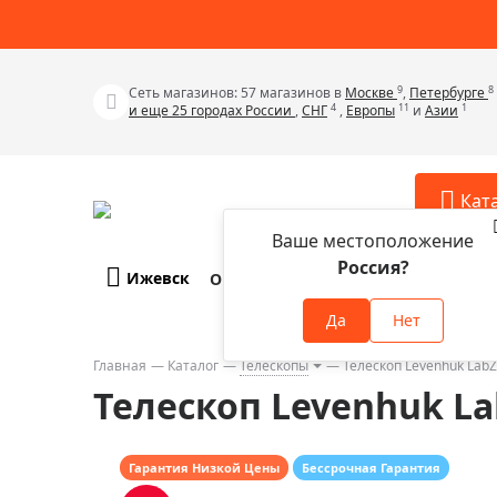
9
8
Сеть магазинов: 57 магазинов в
Москве
,
Петербурге
4
11
1
и еще 25 городах России
,
СНГ
,
Европы
и
Азии
Кат
Ваше местоположение
Россия?
Ижевск
О компании
Оплата и доставка
Телескопы
Аксессу
Да
Нет
Аксессуа
Микроскопы
Аксессуа
Главная
Каталог
Телескопы
Телескоп Levenhuk Lab
Бинокли
Телескоп Levenhuk La
Аксессуа
Зрительные трубы
Аксессуа
Лупы
Аксессуа
Гарантия Низкой Цены
Бессрочная Гарантия
Монокуляры