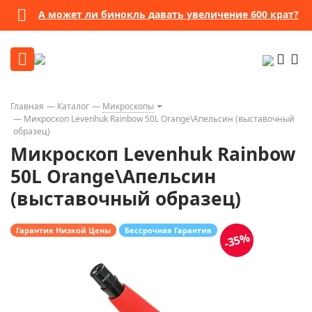
А может ли бинокль давать увеличение 600 крат?
Главная
Каталог
Микроскопы
Микроскоп Levenhuk Rainbow 50L Orange\Апельсин (выставочный
образец)
Микроскоп Levenhuk Rainbow
50L Orange\Апельсин
(выставочный образец)
Гарантия Низкой Цены
Бессрочная Гарантия
-35%