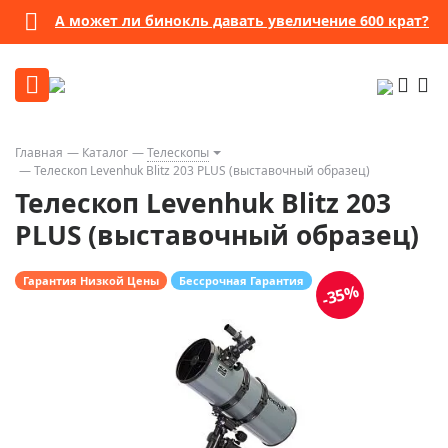
А может ли бинокль давать увеличение 600 крат?
Главная
Каталог
Телескопы
Телескоп Levenhuk Blitz 203 PLUS (выставочный образец)
Телескоп Levenhuk Blitz 203
PLUS (выставочный образец)
Гарантия Низкой Цены
Бессрочная Гарантия
-35%