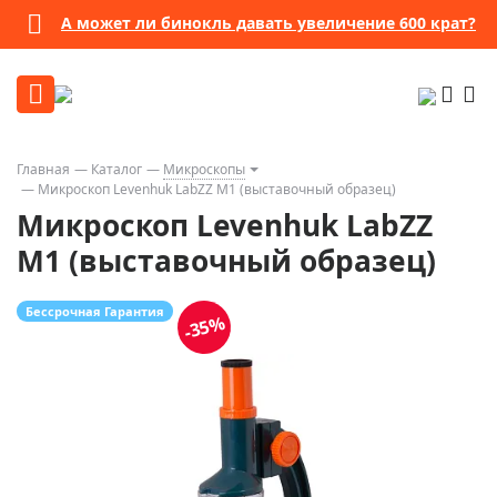
А может ли бинокль давать увеличение 600 крат?
Главная
Каталог
Микроскопы
Микроскоп Levenhuk LabZZ M1 (выставочный образец)
Микроскоп Levenhuk LabZZ
M1 (выставочный образец)
Бессрочная Гарантия
-35%