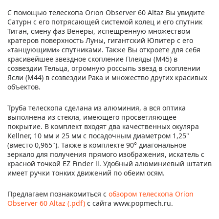
С помощью телескопа Orion Observer 60 Altaz Вы увидите
Сатурн с его потрясающей системой колец и его спутник
Титан, смену фаз Венеры, испещренную множеством
кратеров поверхность Луны, гигантский Юпитер с его
«танцующими» спутниками. Также Вы откроете для себя
красивейшее звездное скопление Плеяды (М45) в
созвездии Тельца, огромную россыпь звезд в скоплении
Ясли (М44) в созвездии Рака и множество других красивых
объектов.
Труба телескопа сделана из алюминия, а вся оптика
выполнена из стекла, имеющего просветляющее
покрытие. В комплект входят два качественных окуляра
Kellner, 10 мм и 25 мм с посадочным диаметром 1,25"
(вместо 0,965"). Также в комплекте 90° диагональное
зеркало для получения прямого изображения, искатель с
красной точкой EZ Finder ll. Удобный алюминиевый штатив
имеет ручки тонких движений по обеим осям.
Предлагаем познакомиться с
обзором телескопа Orion
Observer 60 Altaz (.pdf)
с сайта www.popmech.ru.