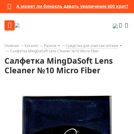
А может ли бинокль давать увеличение 600 крат?
Главная
Каталог
Разное
Средства для очистки оптики
Салфетка MingDaSoft Lens Cleaner №10 Micro Fiber
Салфетка MingDaSoft Lens
Cleaner №10 Micro Fiber