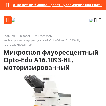
А может ли бинокль давать увеличение 600 крат?
Главная
Каталог
Микроскопы
Микроскоп флуоресцентный Opto-Edu A16.1093-HL,
моторизированный
Микроскоп флуоресцентный
Opto-Edu A16.1093-HL,
моторизированный