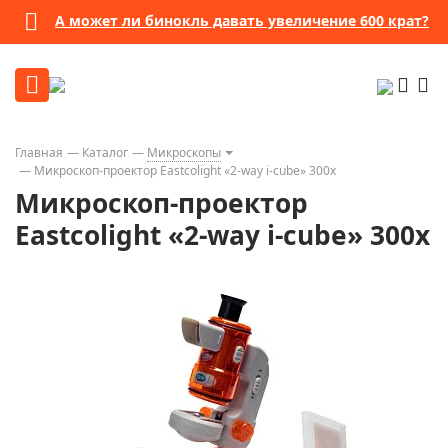
А может ли бинокль давать увеличение 600 крат?
Главная
Каталог
Микроскопы
Микроскоп-проектор Eastcolight «2-way i-cube» 300x
Микроскоп-проектор
Eastcolight «2-way i-cube» 300x