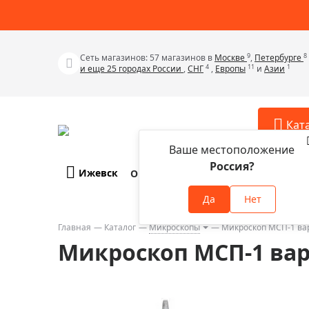
9
8
Сеть магазинов: 57 магазинов в
Москве
,
Петербурге
4
11
1
и еще 25 городах России
,
СНГ
,
Европы
и
Азии
Кат
Ваше местоположение
Россия?
Ижевск
О компании
Оплата и доставка
Телескопы
Аксессу
Да
Нет
Аксессуа
Микроскопы
Аксессуа
Главная
Каталог
Микроскопы
Микроскоп МСП-1 вар
Бинокли
Микроскоп МСП-1 вар
Аксессуа
Зрительные трубы
Аксессуа
Лупы
Аксессуа
Монокуляры