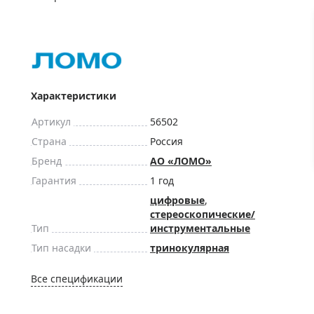
ры для приборов ночного
Глобусы интерактивные
Лазерные дальномеры
ажа
Штативы
Сумки, кейсы, чехлы
ажа оптики по специальным
Средства для очистки оптики
Характеристики
ажа выставочных образцов
Трихинеллоскопы
Артикул
56502
Карты, постеры, литература
Страна
Россия
Фонари
Бренд
АО «ЛОМО»
Элементы питания, карты па
Гарантия
1 год
Фотоловушки
цифровые
,
стереоскопические/
Экшн-камеры
Тип
инструментальные
Фотооборудование
Тип насадки
тринокулярная
Мерч
Все спецификации