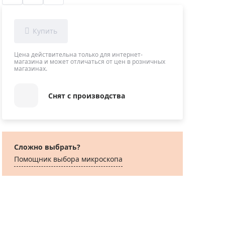
Приборы теплового контроля
Приборы для обслуживания сетей
Детекторы проводки
Влагомеры (датчики влажности)
Цена действительна только для интернет-
магазина и может отличаться от цен в розничных
Лазерные дальномеры
магазинах.
Измерители параметров окружающей
среды
Снят с производства
Термометры кулинарные (термощупы)
Видеоэндоскопы
мяти
Курвиметры
Сложно выбрать?
Тестеры качества воды
Помощник выбора микроскoпа
Нивелиры оптические
Металлоискатели
Теодолиты
Прочее