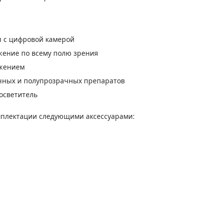
п с цифровой камерой
жение по всему полю зрения
ажением
чных и полупрозрачных препаратов
осветитель
мплектации следующими аксессуарами: