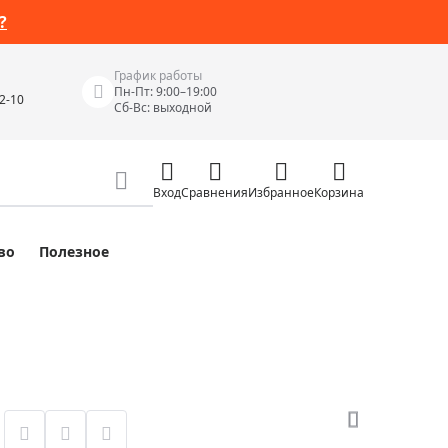
?
График работы
Пн-Пт: 9:00–19:00
42-10
Сб-Вс: выходной
Вход
Сравнения
Избранное
Корзина
во
Полезное
Измерительные инструменты
Измерительные рулетки
Лазерные уровни
 Junior
Цифровые уровни и угломеры
ов
Электроизмерительные приборы
Приборы неразрушающего контроля