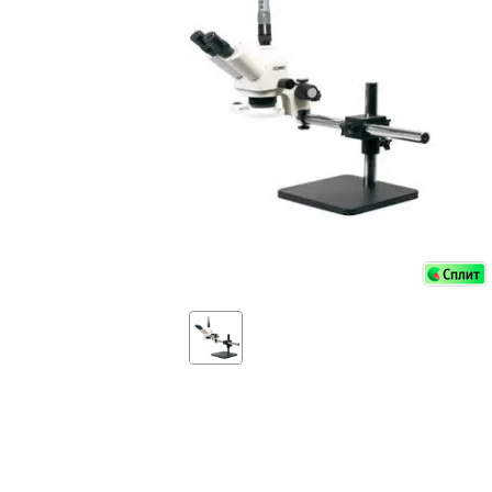
Аксессуа
видения
Приборы ночного видения
Распрод
Тепловизоры
Распрод
Прицелы
ценам
Фотогаджеты
Распрод
Метеостанции, барометры, часы
Discovery (Дискавери)
Оптика для детей Levenhuk LabZZ
Астропланетарии
Подарки
Хиты продаж
Акции