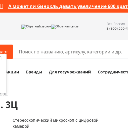
А может ли бинокль давать увеличение 600 крат
Вся Россия
Обратный звонок
Обратная связь
8 (800) 550-
алог
Акции
Бренды
Для госучреждений
Сотрудничест
ары
Разное
ры для телескопов
Обучающие наборы
ры для микроскопов
Компасы
. 3Ц
. 3Ц
ры для зрительных труб
Наборы исследователя Bresser
ры для биноклей
Наборы для химических опыт
Стереоскопический микроскоп с цифровой
ры для луп
Глобусы
камерой