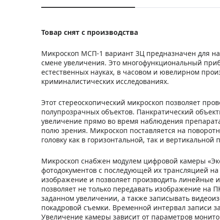
Товар снят с производства
Микроскоп МСП-1 вариант 3Ц предназначен для н
смене увеличения. Это многофункциональный приб
естественных науках, в часовом и ювелирном произ
криминалистических исследованиях.
Этот стереоскопический микроскоп позволяет про
полупрозрачных объектов. Панкратический объекти
увеличение прямо во время наблюдения препарата
полю зрения. Микроскоп поставляется на поворот
головку как в горизонтальной, так и вертикальной п
Микроскоп снабжен модулем цифровой камеры «Экс
фотодокументов с последующей их трансляцией н
изображение и позволяет производить линейные 
позволяет не только передавать изображение на П
заданном увеличении, а также записывать видеои
покадровой съемки. Временной интервал записи за
Увеличение камеры зависит от параметров монито