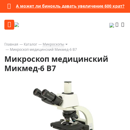
А может ли бинокль давать увеличение 600 крат?
Главная
Каталог
Микроскопы
Микроскоп медицинский Микмед-6 В7
Микроскоп медицинский
Микмед-6 В7