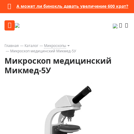
А может ли бинокль давать увеличение 600 крат?
Главная
Каталог
Микроскопы
Микроскоп медицинский Микмед-5У
Микроскоп медицинский
Микмед-5У