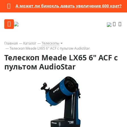
А может ли бинокль давать увеличение 600 крат?
Главная
Каталог
Телескопы
Телескоп Meade LX65 6" ACF с пультом AudioStar
Телескоп Meade LX65 6" ACF с
пультом AudioStar