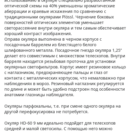
использованию в окуляре специально разработанной
оптической схемы на 40% уменьшены хроматические
аберрации и краевые искажения по сравнению с
традиционными окулярами Plössl. Чернение боковых
поверхностей оптических элементов уменьшает
светорассеяние внутри окуляра и тем самым обеспечивает
хороший контраст изображения.
Оправа окуляра выполнена в черном корпусе с
посадочным баррелем из блестящего белого
шлифованного металла. Посадочное гнездо окуляра 1,25’’
делает его совместимым с множеством телескопов. Внутри
барреля находится резьбовая проточка для установки
окулярных светофильтров. Корпус имеет резиновое кольцо
с наглазником, предохраняющее пальцы и глаз от
контакта с металлических корпусом, что немаловажно при
наблюдениях в мороз. Резиновый наглазник регулируется
по длине и может быть удобно подстроен под особенности
анатомии глазницы наблюдателя.
Окуляры парфокальны, т.е. при смене одного окуляра на
другой перефокусировка не потребуется.
Окуляр HD-60 9 мм идеально подойдет для телескопов
средней и малой светосилы. С помощью него можно