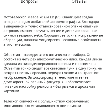
Вопросы
Отзывы
Фототелескоп Meade 70 мм ED (f/5) Quadruplet создан
специально для любителей астрофотографии. Благодаря
выверенной и точно отъюстированной оптике опытный
астроном сможет получать четкие и детализированные
снимки звездного неба. Хорошая светосила, исправленные
аберрации, плавная фокусировка – основные особенности
этого телескопа.
Объектив – «сердце» этого оптического прибора. Он
состоит из четырех апохроматических линз. Каждая линза
сделана из низкодисперсионного стекла и просветлена.
Объектив точно сводит все световые лучи в одну точку, не
создает цветных ореолов, передает ясное и контрастное
изображение. За фокусировку в телескопе отвечает
двухскоростной реечный фокусер. Он обеспечивает
плавную настройку резкости – без рывков и дрожания
картинки.
Телескоп совместим с большинством современных
монтировок. Он устанавливается при помощи