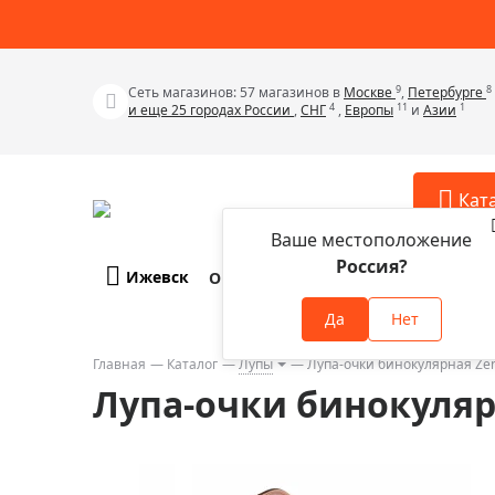
9
8
Сеть магазинов: 57 магазинов в
Москве
,
Петербурге
4
11
1
и еще 25 городах России
,
СНГ
,
Европы
и
Азии
Кат
Ваше местоположение
Россия?
Ижевск
О компании
Оплата и доставка
Телескопы
Аксессу
Да
Нет
Аксессуа
Микроскопы
Аксессуа
Главная
Каталог
Лупы
Лупа-очки бинокулярная Zen
Бинокли
Лупа-очки бинокуляр
Аксессуа
Зрительные трубы
Аксессуа
Лупы
Аксессуа
Монокуляры