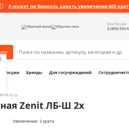
А может ли бинокль давать увеличение 600 крат
Вся Россия
Обратный звонок
Обратная связь
8 (800) 550-
алог
Акции
Бренды
Для госучреждений
Сотрудничест
ары
Разное
ры для телескопов
Обучающие наборы
ры для микроскопов
Компасы
it ЛБ-Ш 2x
ная Zenit ЛБ-Ш 2x
ры для зрительных труб
Наборы исследователя Bresser
ры для биноклей
Наборы для химических опыт
Увеличение: 2 крата
ры для луп
Глобусы