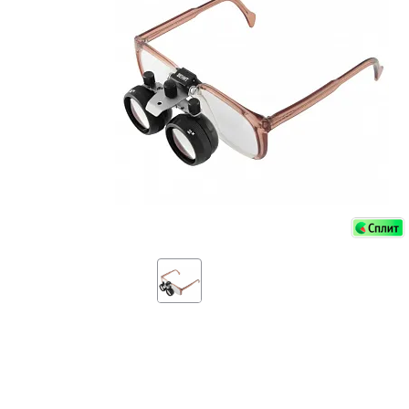
Аксессуа
видения
Приборы ночного видения
Распрод
Тепловизоры
Распрод
Прицелы
ценам
Фотогаджеты
Распрод
Метеостанции, барометры, часы
Discovery (Дискавери)
Оптика для детей Levenhuk LabZZ
Астропланетарии
Подарки
Хиты продаж
Акции