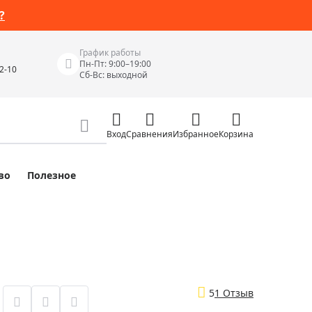
?
График работы
Пн-Пт: 9:00–19:00
42-10
Сб-Вс: выходной
Вход
Сравнения
Избранное
Корзина
во
Полезное
Измерительные инструменты
Измерительные рулетки
Лазерные уровни
 Junior
Цифровые уровни и угломеры
ов
Электроизмерительные приборы
5
1 Отзыв
Приборы неразрушающего контроля