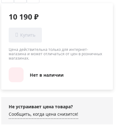
Приборы теплового контроля
Приборы для обслуживания сетей
10 190 ₽
Детекторы проводки
Влагомеры (датчики влажности)
Лазерные дальномеры
Измерители параметров окружающей
Цена действительна только для интернет-
магазина и может отличаться от цен в розничных
среды
магазинах.
Термометры кулинарные (термощупы)
Видеоэндоскопы
Нет в наличии
мяти
Курвиметры
Тестеры качества воды
Нивелиры оптические
Не устраивает цена товара?
Металлоискатели
Сообщить, когда цена снизится!
Теодолиты
Прочее