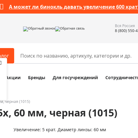
А может ли бинокль давать увеличение 600 крат
Вся Россия
Обратный звонок
Обратная связь
8 (800) 550-
алог
Акции
Бренды
Для госучреждений
Сотрудничест
ары
Разное
ры для телескопов
Обучающие наборы
ры для микроскопов
Компасы
мм, черная (1015)
x, 60 мм, черная (1015)
ры для зрительных труб
Наборы исследователя Bresser
ры для биноклей
Наборы для химических опыт
Увеличение: 5 крат. Диаметр линзы: 60 мм
ры для луп
Глобусы