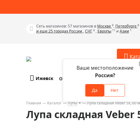
9
8
Сеть магазинов: 57 магазинов в
Москве
,
Петербурге
4
11
1
и еще 25 городах России
,
СНГ
,
Европы
и
Азии
Кат
Ваше местоположение
Россия?
Ижевск
О компании
Оплата и доставка
Телескопы
Аксессу
Да
Нет
Аксессуа
Микроскопы
Аксессуа
Главная
Каталог
Лупы
Лупа складная Veber 5x, 60 
Бинокли
Лупа складная Veber 5
Аксессуа
Зрительные трубы
Аксессуа
Лупы
Аксессуа
Монокуляры