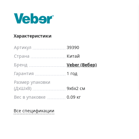
ры для приборов ночного
Глобусы интерактивные
Лазерные дальномеры
ажа
Штативы
Сумки, кейсы, чехлы
ажа оптики по специальным
Характеристики
Средства для очистки оптики
ажа выставочных образцов
Артикул
39390
Трихинеллоскопы
Страна
Китай
Карты, постеры, литература
Бренд
Veber (Вебер)
Фонари
Гарантия
1 год
Элементы питания, карты па
Размер упаковки
Фотоловушки
(ДxШxВ)
9x6x2 см
Вес в упаковке
0.09 кг
Экшн-камеры
Фотооборудование
Все спецификации
Мерч