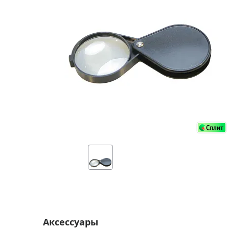
Аксессуа
видения
Приборы ночного видения
Распрод
Тепловизоры
Распрод
Прицелы
ценам
Фотогаджеты
Распрод
Метеостанции, барометры, часы
Discovery (Дискавери)
Оптика для детей Levenhuk LabZZ
Астропланетарии
Подарки
Хиты продаж
Акции
Аксессуары