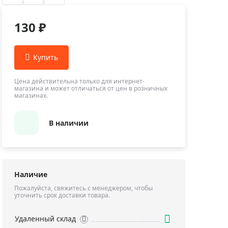
Приборы теплового контроля
Приборы для обслуживания сетей
130 ₽
Детекторы проводки
Влагомеры (датчики влажности)
Лазерные дальномеры
Измерители параметров окружающей
Цена действительна только для интернет-
магазина и может отличаться от цен в розничных
среды
магазинах.
Термометры кулинарные (термощупы)
Видеоэндоскопы
В наличии
мяти
Курвиметры
Тестеры качества воды
Нивелиры оптические
Наличие
Металлоискатели
Пожалуйста, свяжитесь с менеджером, чтобы
уточнить срок доставки товара.
Теодолиты
Прочее
Удаленный склад