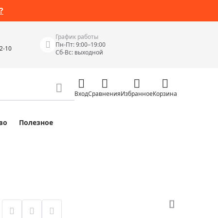
?
График работы
Пн-Пт: 9:00–19:00
42-10
Сб-Вс: выходной
Вход
Сравнения
Избранное
Корзина
во
Полезное
Измерительные инструменты
Измерительные рулетки
Лазерные уровни
 Junior
Цифровые уровни и угломеры
ов
Электроизмерительные приборы
Приборы неразрушающего контроля