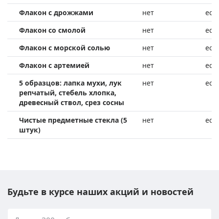
Флакон с дрожжами
нет
ест
Флакон со смолой
нет
ест
Флакон с морской солью
нет
ест
Флакон с артемией
нет
ест
5 образцов: лапка мухи, лук
нет
ест
репчатый, стебель хлопка,
древесный ствол, срез сосны
Чистые предметные стекла (5
нет
ест
штук)
Будьте в курсе наших акций и новостей