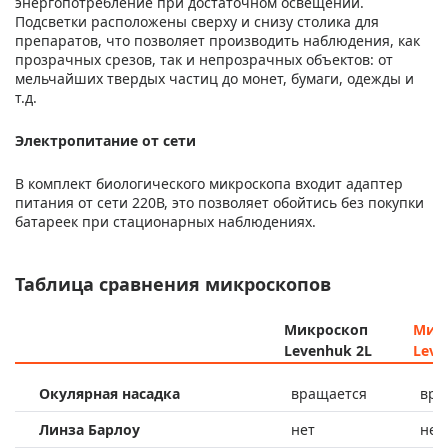
энергопотребление при достаточном освещении.
Подсветки расположены сверху и снизу столика для
препаратов, что позволяет производить наблюдения, как
прозрачных срезов, так и непрозрачных объектов: от
мельчайших твердых частиц до монет, бумаги, одежды и
т.д.
Электропитание от сети
В комплект биологического микроскопа входит адаптер
питания от сети 220В, это позволяет обойтись без покупки
батареек при стационарных наблюдениях.
Таблица сравнения микроскопов
Микроскоп
Мик
Levenhuk 2L
Leve
Окулярная насадка
вращается
вра
Линза Барлоу
нет
нет