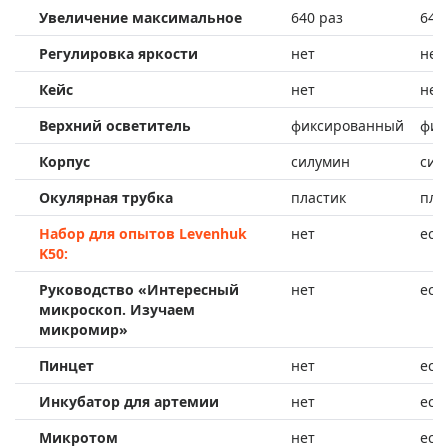
Увеличение максимальное
640 раз
640
Регулировка яркости
нет
нет
Кейс
нет
нет
Верхний осветитель
фиксированный
фик
Корпус
силумин
сил
Окулярная трубка
пластик
пла
Набор для опытов Levenhuk
нет
ест
K50:
Руководство «Интересный
нет
ест
микроскоп. Изучаем
микромир»
Пинцет
нет
ест
Инкубатор для артемии
нет
ест
Микротом
нет
ест