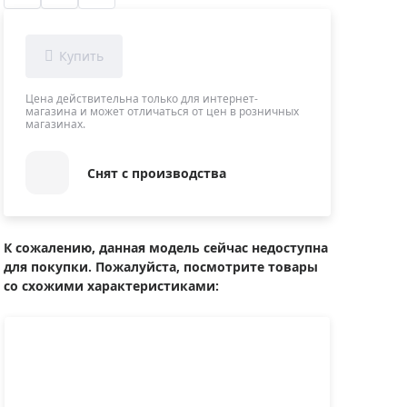
Приборы теплового контроля
Приборы для обслуживания сетей
Детекторы проводки
Влагомеры (датчики влажности)
Цена действительна только для интернет-
магазина и может отличаться от цен в розничных
Лазерные дальномеры
магазинах.
Измерители параметров окружающей
среды
Снят с производства
Термометры кулинарные (термощупы)
Видеоэндоскопы
мяти
Курвиметры
К сожалению, данная модель сейчас недоступна
для покупки. Пожалуйста, посмотрите товары
Тестеры качества воды
со схожими характеристиками:
Нивелиры оптические
Металлоискатели
Теодолиты
Прочее