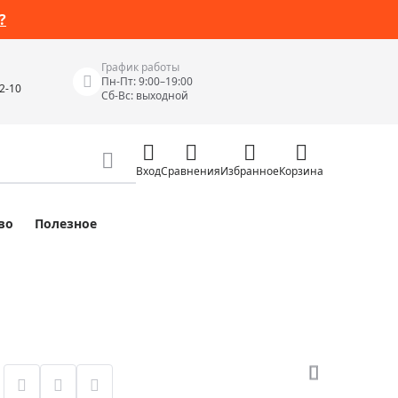
?
График работы
Пн-Пт: 9:00–19:00
42-10
Сб-Вс: выходной
Вход
Сравнения
Избранное
Корзина
во
Полезное
Измерительные инструменты
Измерительные рулетки
Лазерные уровни
 Junior
Цифровые уровни и угломеры
ов
Электроизмерительные приборы
Приборы неразрушающего контроля