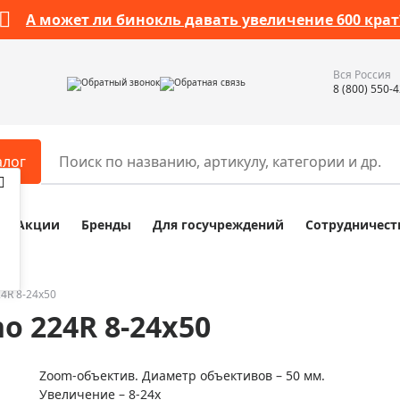
А может ли бинокль давать увеличение 600 крат
Вся Россия
Обратный звонок
Обратная связь
8 (800) 550-
алог
Акции
Бренды
Для госучреждений
Сотрудничест
ары
Разное
ры для телескопов
Обучающие наборы
ры для микроскопов
Компасы
24R 8-24x50
o 224R 8-24x50
ры для зрительных труб
Наборы исследователя Bresser
ры для биноклей
Наборы для химических опыт
Zoom-объектив. Диаметр объективов – 50 мм.
ры для луп
Глобусы
Увеличение – 8-24х