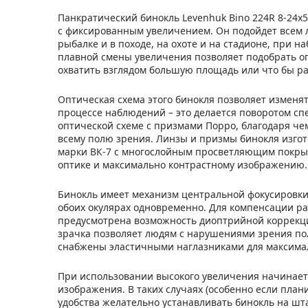
Панкратический бинокль Levenhuk Bino 224R 8-24x
с фиксированным увеличением. Он подойдет всем л
рыбалке и в походе, на охоте и на стадионе, при
плавной смены увеличения позволяет подобрать оп
охватить взглядом большую площадь или что бы ра
Оптическая схема этого бинокля позволяет изменят
процессе наблюдений – это делается поворотом сп
оптической схеме с призмами Порро, благодаря че
всему полю зрения. Линзы и призмы бинокля изгот
марки ВК-7 с многослойным просветляющим покрыт
оптике и максимально контрастному изображению.
Бинокль имеет механизм центральной фокусировки 
обоих окулярах одновременно. Для компенсации ра
предусмотрена возможность диоптрийной коррекци
зрачка позволяет людям с нарушениями зрения пол
снабжены эластичными наглазниками для максима
При использовании высокого увеличения начинает
изображения. В таких случаях (особенно если пла
удобства желательно устанавливать бинокль на шт