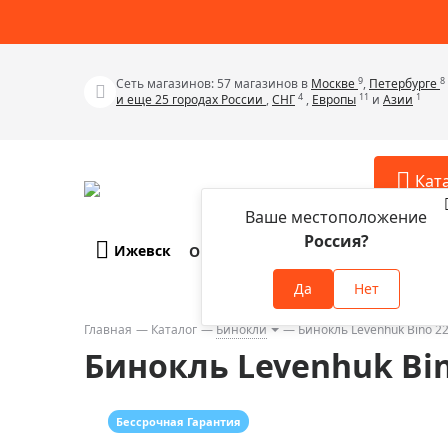
9
8
Сеть магазинов: 57 магазинов в
Москве
,
Петербурге
4
11
1
и еще 25 городах России
,
СНГ
,
Европы
и
Азии
Кат
Ваше местоположение
Россия?
Ижевск
О компании
Оплата и доставка
Телескопы
Аксессу
Да
Нет
Аксессуа
Микроскопы
Аксессуа
Главная
Каталог
Бинокли
Бинокль Levenhuk Bino 2
Бинокли
Бинокль Levenhuk Bin
Аксессуа
Зрительные трубы
Аксессуа
Лупы
Аксессуа
Бессрочная Гарантия
Монокуляры