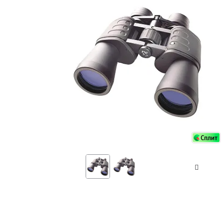
Аксессуа
видения
Приборы ночного видения
Распрод
Тепловизоры
Распрод
Прицелы
ценам
Фотогаджеты
Распрод
Метеостанции, барометры, часы
Discovery (Дискавери)
Оптика для детей Levenhuk LabZZ
Астропланетарии
Подарки
Хиты продаж
Акции