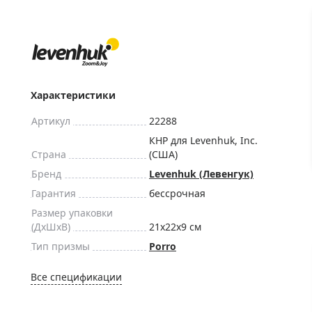
ры для приборов ночного
Глобусы интерактивные
Лазерные дальномеры
ажа
Штативы
Сумки, кейсы, чехлы
ажа оптики по специальным
Средства для очистки оптики
Характеристики
ажа выставочных образцов
Трихинеллоскопы
Артикул
22288
Карты, постеры, литература
КНР для Levenhuk, Inc.
Страна
(США)
Фонари
Бренд
Levenhuk (Левенгук)
Элементы питания, карты па
Гарантия
бессрочная
Фотоловушки
Размер упаковки
Экшн-камеры
(ДxШxВ)
21x22x9 см
Фотооборудование
Тип призмы
Porro
Мерч
Все спецификации