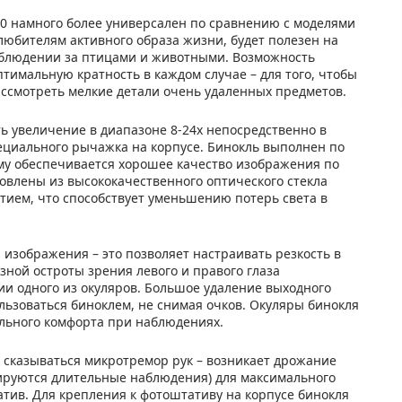
50 намного более универсален по сравнению с моделями
юбителям активного образа жизни, будет полезен на
 наблюдении за птицами и животными. Возможность
тимальную кратность в каждом случае – для того, чтобы
ссмотреть мелкие детали очень удаленных предметов.
ь увеличение в диапазоне 8-24х непосредственно в
ециального рычажка на корпусе. Бинокль выполнен по
му обеспечивается хорошее качество изображения по
овлены из высококачественного оптического стекла
ием, что способствует уменьшению потерь света в
изображения – это позволяет настраивать резкость в
зной остроты зрения левого и правого глаза
и одного из окуляров. Большое удаление выходного
ьзоваться биноклем, не снимая очков. Окуляры бинокля
льного комфорта при наблюдениях.
 сказываться микротремор рук – возникает дрожание
нируются длительные наблюдения) для максимального
атив. Для крепления к фотоштативу на корпусе бинокля