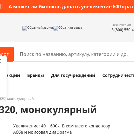
А может ли бинокль давать увеличение 600 крат
Вся Россия
Обратный звонок
Обратная связь
8 (800) 550-
алог
Акции
Бренды
Для госучреждений
Сотрудничест
ары
Разное
ры для телескопов
Обучающие наборы
ры для микроскопов
Компасы
320, монокулярный
320, монокулярный
ры для зрительных труб
Наборы исследователя Bresser
ры для биноклей
Наборы для химических опыт
Увеличение: 40–1600х. В комплекте конденсор
ры для луп
Глобусы
Аббе и ирисовая диафрагма