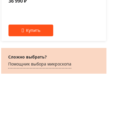
36 990 ₽
31 
Сложно выбрать?
Помощник выбора микроскoпа