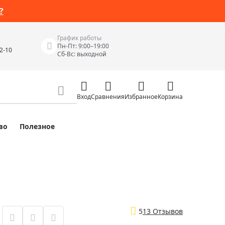
?
График работы
Пн-Пт: 9:00–19:00
42-10
Сб-Вс: выходной
Вход
Сравнения
Избранное
Корзина
во
Полезное
Измерительные инструменты
Измерительные рулетки
Лазерные уровни
 Junior
Цифровые уровни и угломеры
ов
Электроизмерительные приборы
5
13 Отзывов
Приборы неразрушающего контроля