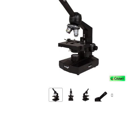
Аксессуа
видения
Приборы ночного видения
Распрод
Тепловизоры
Распрод
Прицелы
ценам
Фотогаджеты
Распрод
Метеостанции, барометры, часы
Discovery (Дискавери)
Оптика для детей Levenhuk LabZZ
Астропланетарии
Подарки
Хиты продаж
Акции