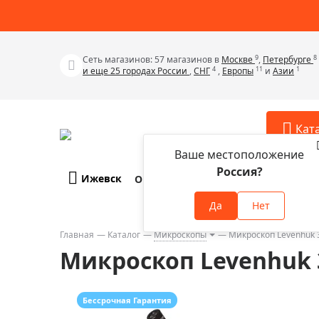
9
8
Сеть магазинов: 57 магазинов в
Москве
,
Петербурге
4
11
1
и еще 25 городах России
,
СНГ
,
Европы
и
Азии
Кат
Ваше местоположение
Россия?
Ижевск
О компании
Оплата и доставка
Телескопы
Аксессу
Да
Нет
Аксессуа
Микроскопы
Аксессуа
Главная
Каталог
Микроскопы
Микроскоп Levenhuk 
Бинокли
Микроскоп Levenhuk 
Аксессуа
Зрительные трубы
Аксессуа
Лупы
Аксессуа
Бессрочная Гарантия
Монокуляры