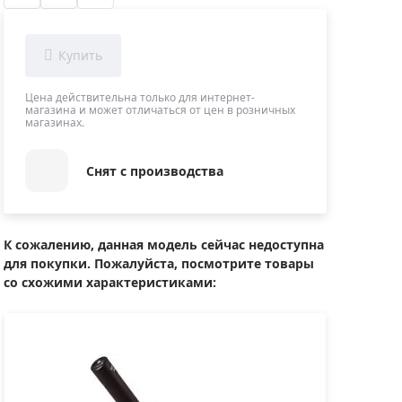
Приборы теплового контроля
Приборы для обслуживания сетей
Детекторы проводки
Влагомеры (датчики влажности)
Цена действительна только для интернет-
магазина и может отличаться от цен в розничных
Лазерные дальномеры
магазинах.
Измерители параметров окружающей
среды
Снят с производства
Термометры кулинарные (термощупы)
Видеоэндоскопы
мяти
Курвиметры
К сожалению, данная модель сейчас недоступна
для покупки. Пожалуйста, посмотрите товары
Тестеры качества воды
со схожими характеристиками:
Нивелиры оптические
Металлоискатели
Теодолиты
Прочее