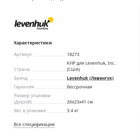
ры для приборов ночного
Глобусы интерактивные
Лазерные дальномеры
ажа
Штативы
Сумки, кейсы, чехлы
ажа оптики по специальным
Средства для очистки оптики
Характеристики
ажа выставочных образцов
Трихинеллоскопы
Артикул
18273
Карты, постеры, литература
КНР для Levenhuk, Inc.
Страна
(США)
Фонари
Бренд
Levenhuk (Левенгук)
Элементы питания, карты па
Гарантия
бессрочная
Фотоловушки
Размер упаковки
Экшн-камеры
(ДxШxВ)
26x23x41 см
Фотооборудование
Вес в упаковке
3.4 кг
Мерч
Все спецификации