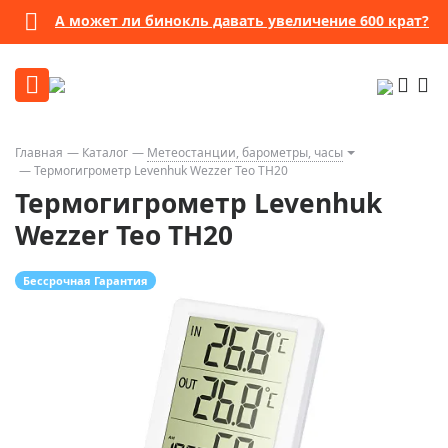
А может ли бинокль давать увеличение 600 крат?
Главная
Каталог
Метеостанции, барометры, часы
Термогигрометр Levenhuk Wezzer Teo TH20
Термогигрометр Levenhuk
Wezzer Teo TH20
Бессрочная Гарантия