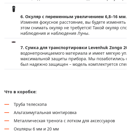
6. Окуляр с переменным увеличением 6,8–16 мм
. 
Изменяя фокусное расстояние, вы будете изменять в
этом снимать окуляр не требуется! Такой окуляр сп
наблюдения и наблюдения Луны.
7. Сумка для транспортировки Levenhuk Zongo 20
.
водонепроницаемого материала и имеет мягкую упло
максимальной защиты прибора. Мы позаботились о т
был надежно защищен – модель комплектуется специ
Что в коробке:
Труба телескопа
Альтазимутальная монтировка
Металлическая тренога с лотком для аксессуаров
Окуляры 6 мм и 20 мм