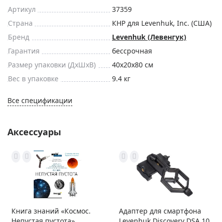
Артикул
37359
Страна
КНР для Levenhuk, Inc. (США)
Бренд
Levenhuk (Левенгук)
Гарантия
бессрочная
Размер упаковки (ДxШxВ)
40x20x80 см
Вес в упаковке
9.4 кг
Все спецификации
Аксессуары
Книга знаний «Космос.
Адаптер для смартфона
Непустая пустота»
Levenhuk Discovery DSA 10