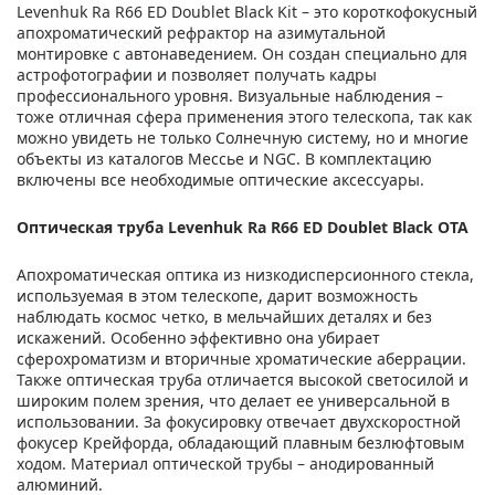
Levenhuk Ra R66 ED Doublet Black Kit – это короткофокусный
апохроматический рефрактор на азимутальной
монтировке с автонаведением. Он создан специально для
астрофотографии и позволяет получать кадры
профессионального уровня. Визуальные наблюдения –
тоже отличная сфера применения этого телескопа, так как
можно увидеть не только Солнечную систему, но и многие
объекты из каталогов Мессье и NGC. В комплектацию
включены все необходимые оптические аксессуары.
Оптическая труба Levenhuk Ra R66 ED Doublet Black OTA
Апохроматическая оптика из низкодисперсионного стекла,
используемая в этом телескопе, дарит возможность
наблюдать космос четко, в мельчайших деталях и без
искажений. Особенно эффективно она убирает
сферохроматизм и вторичные хроматические аберрации.
Также оптическая труба отличается высокой светосилой и
широким полем зрения, что делает ее универсальной в
использовании. За фокусировку отвечает двухскоростной
фокусер Крейфорда, обладающий плавным безлюфтовым
ходом. Материал оптической трубы – анодированный
алюминий.