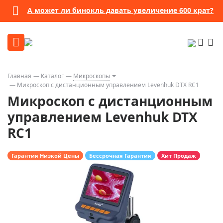
А может ли бинокль давать увеличение 600 крат?
Главная
Каталог
Микроскопы
Микроскоп с дистанционным управлением Levenhuk DTX RC1
Микроскоп с дистанционным
управлением Levenhuk DTX
RC1
Гарантия Низкой Цены
Бессрочная Гарантия
Хит Продаж