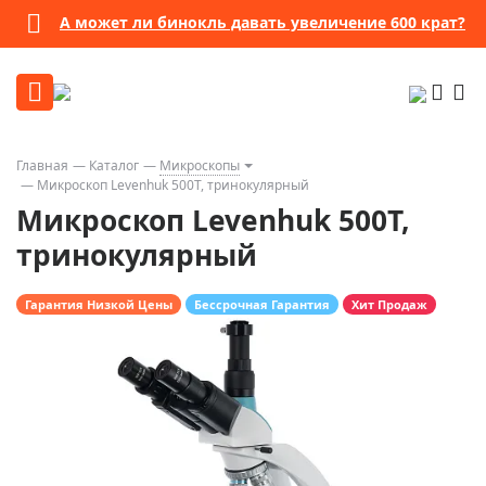
А может ли бинокль давать увеличение 600 крат?
Главная
Каталог
Микроскопы
Микроскоп Levenhuk 500T, тринокулярный
Микроскоп Levenhuk 500T,
тринокулярный
Гарантия Низкой Цены
Бессрочная Гарантия
Хит Продаж