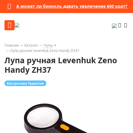
А может ли бинокль давать увеличение 600 крат?
Главная
Каталог
Лупы
Лупа ручная Levenhuk Zeno Handy ZH37
Лупа ручная Levenhuk Zeno
Handy ZH37
Бессрочная Гарантия