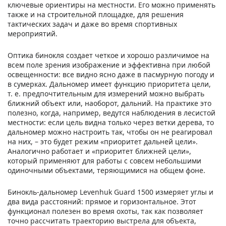
ключевые ориентиры на местности. Его можно применять
также и на строительной площадке, для решения
тактических задач и даже во время спортивных
мероприятий.
Оптика бинокля создает четкое и хорошо различимое на
всем поле зрения изображение и эффективна при любой
освещенности: все видно ясно даже в пасмурную погоду и
в сумерках. Дальномер имеет функцию приоритета цели,
т. е. предпочтительным для измерений можно выбрать
ближний объект или, наоборот, дальний. На практике это
полезно, когда, например, ведутся наблюдения в лесистой
местности: если цель видна только через ветки дерева, то
дальномер можно настроить так, чтобы он не реагировал
на них, – это будет режим «приоритет дальней цели».
Аналогично работает и «приоритет ближней цели»,
который применяют для работы с совсем небольшими
одиночными объектами, теряющимися на общем фоне.
Бинокль-дальномер Levenhuk Guard 1500 измеряет углы и
два вида расстояний: прямое и горизонтальное. Этот
функционал полезен во время охоты, так как позволяет
точно рассчитать траекторию выстрела для объекта,