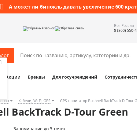
А может ли бинокль давать увеличение 600 крат
Вся Россия
Обратный звонок
Обратная связь
8 (800) 550-
алог
Акции
Бренды
Для госучреждений
Сотрудничест
ары
Разное
ры для телескопов
Обучающие наборы
ры для микроскопов
Компасы
копов
Кабели, Wi-Fi, GPS
GPS-навигатор Bushnell BackTrack D-Tour 
ll BackTrack D-Tour Green
ры для зрительных труб
Наборы исследователя Bresser
ры для биноклей
Наборы для химических опыт
Запоминание до 5 точек
ры для луп
Глобусы