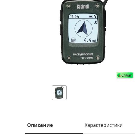
Аксессуа
видения
Приборы ночного видения
Распрод
Тепловизоры
Распрод
Прицелы
ценам
Фотогаджеты
Распрод
Метеостанции, барометры, часы
Discovery (Дискавери)
Оптика для детей Levenhuk LabZZ
Астропланетарии
Подарки
Хиты продаж
Акции
Описание
Характеристики