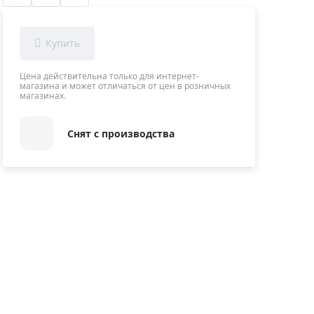
Приборы теплового контроля
Приборы для обслуживания сетей
Детекторы проводки
Влагомеры (датчики влажности)
Цена действительна только для интернет-
магазина и может отличаться от цен в розничных
Лазерные дальномеры
магазинах.
Измерители параметров окружающей
среды
Снят с производства
Термометры кулинарные (термощупы)
Видеоэндоскопы
мяти
Курвиметры
Тестеры качества воды
Нивелиры оптические
Металлоискатели
Теодолиты
Прочее