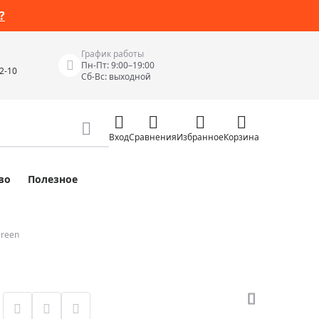
?
График работы
Пн-Пт: 9:00–19:00
42-10
Сб-Вс: выходной
Вход
Сравнения
Избранное
Корзина
во
Полезное
Измерительные инструменты
Измерительные рулетки
Лазерные уровни
Green
 Junior
Цифровые уровни и угломеры
ов
Электроизмерительные приборы
Приборы неразрушающего контроля