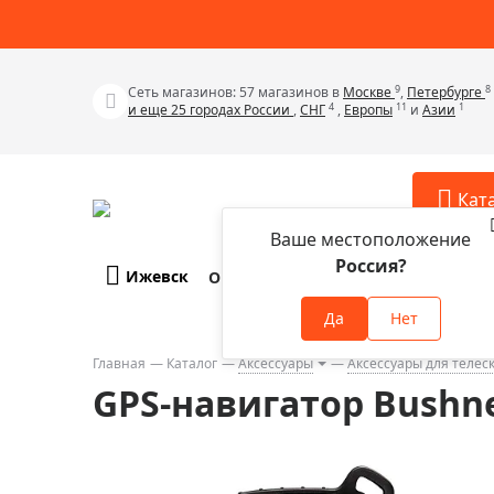
9
8
Сеть магазинов: 57 магазинов в
Москве
,
Петербурге
4
11
1
и еще 25 городах России
,
СНГ
,
Европы
и
Азии
Кат
Ваше местоположение
Россия?
Ижевск
О компании
Оплата и доставка
Телескопы
Аксессу
Да
Нет
Аксессуа
Микроскопы
Аксессуа
Главная
Каталог
Аксессуары
Аксессуары для телес
Бинокли
GPS-навигатор Bushne
Аксессуа
Зрительные трубы
Аксессуа
Лупы
Аксессуа
Монокуляры