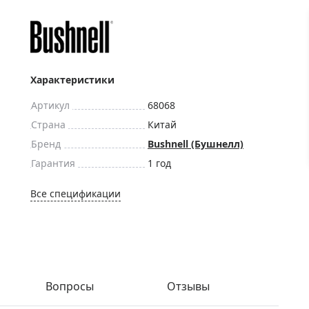
ры для приборов ночного
Глобусы интерактивные
Лазерные дальномеры
ажа
Штативы
Сумки, кейсы, чехлы
ажа оптики по специальным
Характеристики
Средства для очистки оптики
ажа выставочных образцов
Артикул
68068
Трихинеллоскопы
Страна
Китай
Карты, постеры, литература
Бренд
Bushnell (Бушнелл)
Фонари
Гарантия
1 год
Элементы питания, карты па
Все спецификации
Фотоловушки
Экшн-камеры
Фотооборудование
Мерч
Вопросы
Отзывы