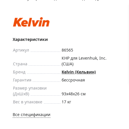
ры для приборов ночного
Глобусы интерактивные
Лазерные дальномеры
ажа
Штативы
Сумки, кейсы, чехлы
ажа оптики по специальным
Средства для очистки оптики
Характеристики
ажа выставочных образцов
Трихинеллоскопы
Артикул
86565
Карты, постеры, литература
КНР для Levenhuk, Inc.
Страна
(США)
Фонари
Бренд
Kelvin (Кельвин)
Элементы питания, карты па
Гарантия
бессрочная
Фотоловушки
Размер упаковки
Экшн-камеры
(ДxШxВ)
93x48x26 см
Фотооборудование
Вес в упаковке
17 кг
Мерч
Все спецификации