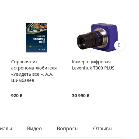
Справочник
Камера цифровая
Ад
астронома-любителя
Levenhuk T300 PLUS
дл
«Увидеть все!», А.А.
Шимбалев
920 ₽
30 990 ₽
3 
иалы
Видео
Вопросы
Отзывы