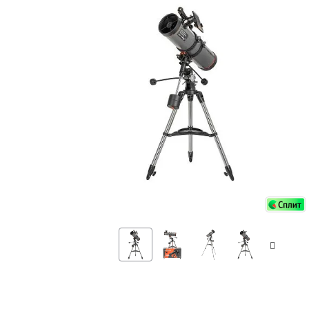
Аксессуа
видения
Приборы ночного видения
Распрод
Тепловизоры
Распрод
Прицелы
ценам
Фотогаджеты
Распрод
Метеостанции, барометры, часы
Discovery (Дискавери)
Оптика для детей Levenhuk LabZZ
Астропланетарии
Подарки
Хиты продаж
Акции