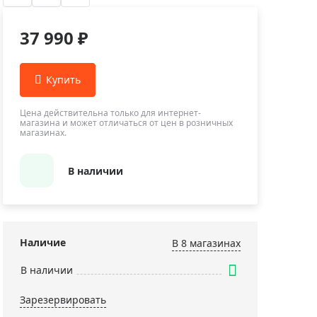
Приборы теплового контроля
Приборы для обслуживания сетей
37 990 ₽
Детекторы проводки
Влагомеры (датчики влажности)
Лазерные дальномеры
Измерители параметров окружающей
Цена действительна только для интернет-
магазина и может отличаться от цен в розничных
среды
магазинах.
Термометры кулинарные (термощупы)
Видеоэндоскопы
В наличии
мяти
Курвиметры
Тестеры качества воды
Нивелиры оптические
Наличие
В 8 магазинах
Металлоискатели
В наличии
Теодолиты
Зарезервировать
Прочее