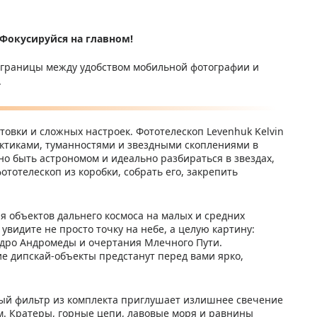
 Фокусируйся на главном!
 границы между удобством мобильной фотографии и
.
товки и сложных настроек. Фототелескоп Levenhuk Kelvin
актиками, туманностями и звездными скоплениями в
но быть астрономом и идеально разбираться в звездах,
ототелескоп из коробки, собрать его, закрепить
я объектов дальнего космоса на малых и средних
видите не просто точку на небе, а целую картину:
 ядро Андромеды и очертания Млечного Пути.
ие дипскай-объекты предстанут перед вами ярко,
ный фильтр из комплекта приглушает излишнее свечение
м. Кратеры, горные цепи, лавовые моря и равнины