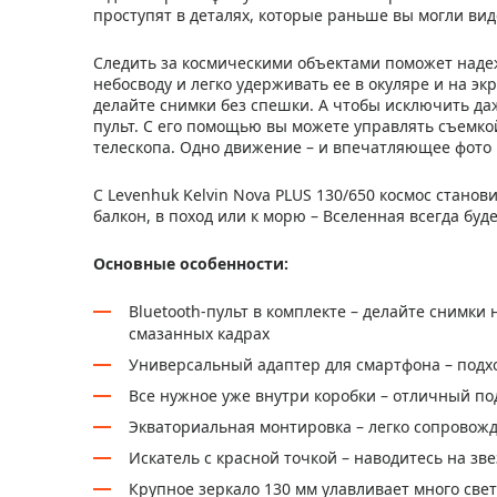
проступят в деталях, которые раньше вы могли вид
Следить за космическими объектами поможет надеж
небосводу и легко удерживать ее в окуляре и на э
делайте снимки без спешки. А чтобы исключить даж
пульт. С его помощью вы можете управлять съемкой
телескопа. Одно движение – и впечатляющее фото 
С Levenhuk Kelvin Nova PLUS 130/650 космос станов
балкон, в поход или к морю – Вселенная всегда буд
Основные особенности:
Bluetooth-пульт в комплекте – делайте снимки н
смазанных кадрах
Универсальный адаптер для смартфона – подхо
Все нужное уже внутри коробки – отличный по
Экваториальная монтировка – легко сопровожд
Искатель с красной точкой – наводитесь на зв
Крупное зеркало 130 мм улавливает много свет