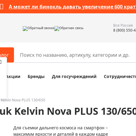
А может ли бинокль давать увеличение 600 крат
Вся Россия
Обратный звонок
Обратная связь
8 (800) 550-
алог
Акции
Бренды
Для госучреждений
Сотрудничест
ары
Разное
ры для телескопов
Обучающие наборы
ры для микроскопов
Компасы
Kelvin Nova PLUS 130/650
k Kelvin Nova PLUS 130/65
ры для зрительных труб
Наборы исследователя Bresser
ры для биноклей
Наборы для химических опыт
Для съемки дальнего космоса на смартфон –
ры для луп
Глобусы
максимум яркости и деталей в каждом кадре