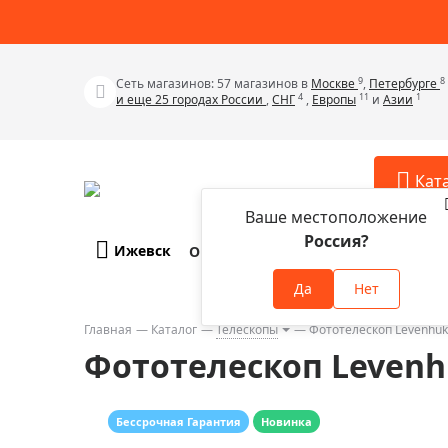
9
8
Сеть магазинов: 57 магазинов в
Москве
,
Петербурге
4
11
1
и еще 25 городах России
,
СНГ
,
Европы
и
Азии
Кат
Ваше местоположение
Россия?
Ижевск
О компании
Оплата и доставка
Телескопы
Аксессу
Да
Нет
Аксессуа
Микроскопы
Аксессуа
Главная
Каталог
Телескопы
Фототелескоп Levenhuk 
Бинокли
Фототелескоп Levenhu
Аксессуа
Зрительные трубы
Аксессуа
Лупы
Аксессуа
Бессрочная Гарантия
Новинка
Монокуляры