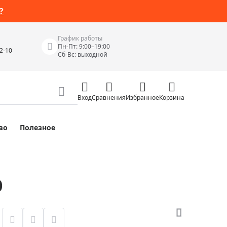
?
График работы
Пн-Пт: 9:00–19:00
42-10
Сб-Вс: выходной
Вход
Сравнения
Избранное
Корзина
во
Полезное
Измерительные инструменты
Измерительные рулетки
Лазерные уровни
0
 Junior
Цифровые уровни и угломеры
ов
Электроизмерительные приборы
Приборы неразрушающего контроля