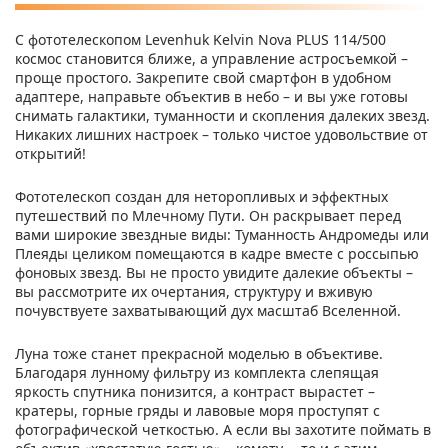
С фототелескопом Levenhuk Kelvin Nova PLUS 114/500
космос становится ближе, а управление астросъемкой –
проще простого. Закрепите свой смартфон в удобном
адаптере, направьте объектив в небо – и вы уже готовы
снимать галактики, туманности и скопления далеких звезд.
Никаких лишних настроек – только чистое удовольствие от
открытий!
Фототелескоп создан для неторопливых и эффектных
путешествий по Млечному Пути. Он раскрывает перед
вами широкие звездные виды: Туманность Андромеды или
Плеяды целиком помещаются в кадре вместе с россыпью
фоновых звезд. Вы не просто увидите далекие объекты –
вы рассмотрите их очертания, структуру и вживую
почувствуете захватывающий дух масштаб Вселенной.
Луна тоже станет прекрасной моделью в объективе.
Благодаря лунному фильтру из комплекта слепящая
яркость спутника понизится, а контраст вырастет –
кратеры, горные гряды и лавовые моря проступят с
фотографической четкостью. А если вы захотите поймать в