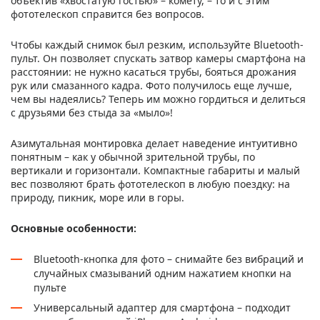
объектив «хвостатую гостью» – комету, – то и с этим
фототелескоп справится без вопросов.
Чтобы каждый снимок был резким, используйте Bluetooth-
пульт. Он позволяет спускать затвор камеры смартфона на
расстоянии: не нужно касаться трубы, бояться дрожания
рук или смазанного кадра. Фото получилось еще лучше,
чем вы надеялись? Теперь им можно гордиться и делиться
с друзьями без стыда за «мыло»!
Азимутальная монтировка делает наведение интуитивно
понятным – как у обычной зрительной трубы, по
вертикали и горизонтали. Компактные габариты и малый
вес позволяют брать фототелескоп в любую поездку: на
природу, пикник, море или в горы.
Основные особенности:
Bluetooth-кнопка для фото – снимайте без вибраций и
случайных смазываний одним нажатием кнопки на
пульте
Универсальный адаптер для смартфона – подходит