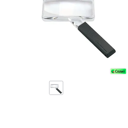
Аксессуа
видения
Приборы ночного видения
Распрод
Тепловизоры
Распрод
Прицелы
ценам
Фотогаджеты
Распрод
Метеостанции, барометры, часы
Discovery (Дискавери)
Оптика для детей Levenhuk LabZZ
Астропланетарии
Подарки
Хиты продаж
Акции