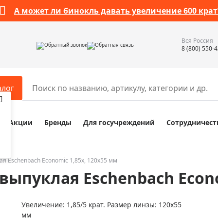
А может ли бинокль давать увеличение 600 крат
Вся Россия
Обратный звонок
Обратная связь
8 (800) 550-
алог
Акции
Бренды
Для госучреждений
Сотрудничест
ары
Разное
ры для телескопов
Обучающие наборы
ры для микроскопов
Компасы
ая Eschenbach Economic 1,85x, 120x55 мм
выпуклая Eschenbach Econo
ры для зрительных труб
Наборы исследователя Bresser
ры для биноклей
Наборы для химических опыт
Увеличение: 1,85/5 крат. Размер линзы: 120x55
ры для луп
Глобусы
мм