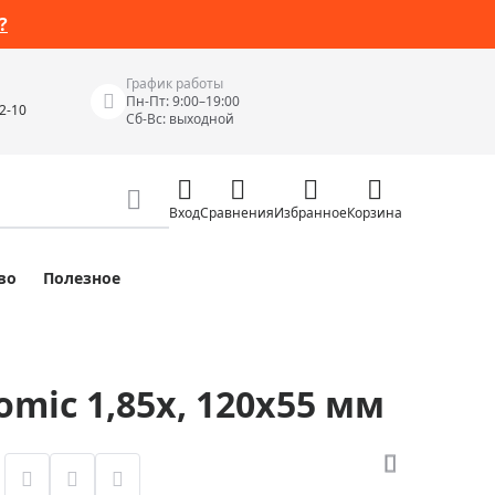
?
График работы
Пн-Пт: 9:00–19:00
42-10
Сб-Вс: выходной
Вход
Сравнения
Избранное
Корзина
во
Полезное
Измерительные инструменты
Измерительные рулетки
Лазерные уровни
mic 1,85x, 120x55 мм
 Junior
Цифровые уровни и угломеры
ов
Электроизмерительные приборы
Приборы неразрушающего контроля