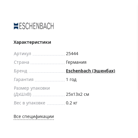
ры для приборов ночного
Глобусы интерактивные
Лазерные дальномеры
ажа
Штативы
Сумки, кейсы, чехлы
ажа оптики по специальным
Средства для очистки оптики
Характеристики
ажа выставочных образцов
Трихинеллоскопы
Артикул
25444
Карты, постеры, литература
Страна
Германия
Фонари
Бренд
Eschenbach (Эшенбах)
Элементы питания, карты па
Гарантия
1 год
Фотоловушки
Размер упаковки
(ДxШxВ)
25x13x2 см
Экшн-камеры
Вес в упаковке
0.2 кг
Фотооборудование
Мерч
Все спецификации