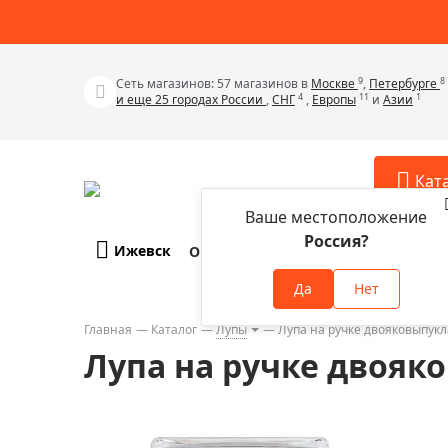
9
8
Сеть магазинов: 57 магазинов в
Москве
,
Петербурге
4
11
1
и еще 25 городах России
,
СНГ
,
Европы
и
Азии
Кат
Ваше местоположение
Россия?
Ижевск
О компании
Оплата и доставка
Телескопы
Аксессу
Да
Нет
Аксессуа
Микроскопы
Аксессуа
Главная
Каталог
Лупы
Лупа на ручке двояковыпукл
Бинокли
Лупа на ручке двояко
Аксессуа
Зрительные трубы
Аксессуа
Лупы
Аксессуа
Монокуляры