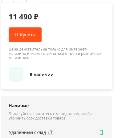
Приборы теплового контроля
Приборы для обслуживания сетей
11 490 ₽
Детекторы проводки
Влагомеры (датчики влажности)
Лазерные дальномеры
Измерители параметров окружающей
Цена действительна только для интернет-
магазина и может отличаться от цен в розничных
среды
магазинах.
Термометры кулинарные (термощупы)
Видеоэндоскопы
В наличии
мяти
Курвиметры
Тестеры качества воды
Нивелиры оптические
Наличие
Металлоискатели
Пожалуйста, свяжитесь с менеджером, чтобы
уточнить срок доставки товара.
Теодолиты
Прочее
Удаленный склад