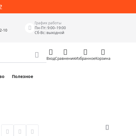
?
График работы
Пн-Пт: 9:00–19:00
42-10
Сб-Вс: выходной
Вход
Сравнения
Избранное
Корзина
во
Полезное
Измерительные инструменты
Измерительные рулетки
Лазерные уровни
 Junior
Цифровые уровни и угломеры
ов
Электроизмерительные приборы
Приборы неразрушающего контроля