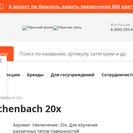
А может ли бинокль давать увеличение 600 крат
Вся Россия
Обратный звонок
Обратная связь
8 (800) 550-
алог
Акции
Бренды
Для госучреждений
Сотрудничест
ары
Разное
ры для телескопов
Обучающие наборы
ры для микроскопов
Компасы
chenbach 20x
chenbach 20x
ры для зрительных труб
Наборы исследователя Bresser
ры для биноклей
Наборы для химических опыт
Ахромат. Увеличение: 20х. Для изучения
ры для луп
Глобусы
различных типов поверхностей