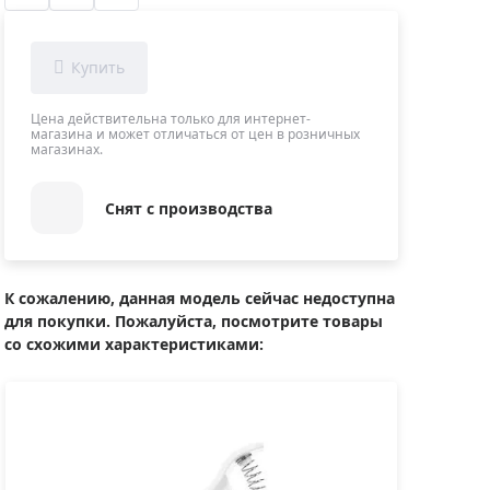
Приборы теплового контроля
Приборы для обслуживания сетей
Детекторы проводки
Влагомеры (датчики влажности)
Цена действительна только для интернет-
магазина и может отличаться от цен в розничных
Лазерные дальномеры
магазинах.
Измерители параметров окружающей
среды
Снят с производства
Термометры кулинарные (термощупы)
Видеоэндоскопы
мяти
Курвиметры
К сожалению, данная модель сейчас недоступна
для покупки. Пожалуйста, посмотрите товары
Тестеры качества воды
со схожими характеристиками:
Нивелиры оптические
Металлоискатели
Теодолиты
Прочее