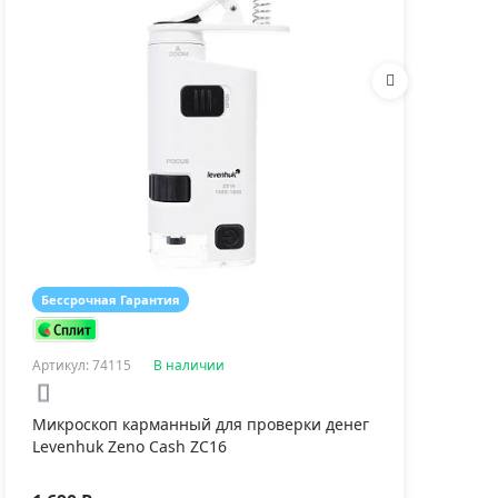
екла предметные
Книга знаний
Стекла по
venhuk Discovery 50
«Невидимый мир»
Levenhuk D
Бессрочная Гарантия
Бес
0 ₽
920 ₽
540 ₽
Артикул: 74115
В наличии
Арти
Микроскоп карманный для проверки денег
Мик
Levenhuk Zeno Cash ZC16
Lev