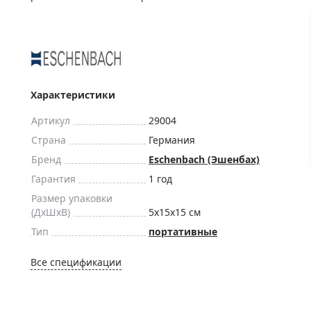
ры для приборов ночного
Глобусы интерактивные
Лазерные дальномеры
ажа
Штативы
Сумки, кейсы, чехлы
ажа оптики по специальным
Средства для очистки оптики
Характеристики
ажа выставочных образцов
Трихинеллоскопы
Артикул
29004
Карты, постеры, литература
Страна
Германия
Фонари
Бренд
Eschenbach (Эшенбах)
Элементы питания, карты па
Гарантия
1 год
Фотоловушки
Размер упаковки
(ДxШxВ)
5x15x15 см
Экшн-камеры
Тип
портативные
Фотооборудование
Мерч
Все спецификации