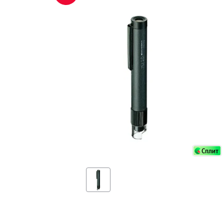
Аксессуа
видения
Приборы ночного видения
Распрод
Тепловизоры
Распрод
Прицелы
ценам
Фотогаджеты
Распрод
Метеостанции, барометры, часы
Discovery (Дискавери)
Оптика для детей Levenhuk LabZZ
Астропланетарии
Подарки
Хиты продаж
Акции