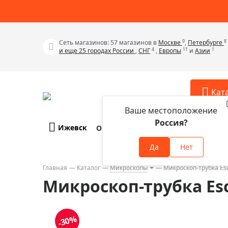
9
8
Сеть магазинов: 57 магазинов в
Москве
,
Петербурге
4
11
1
и еще 25 городах России
,
СНГ
,
Европы
и
Азии
Кат
Ваше местоположение
Россия?
Ижевск
О компании
Оплата и доставка
Телескопы
Аксессу
Да
Нет
Аксессуа
Микроскопы
Аксессуа
Главная
Каталог
Микроскопы
Микроскоп-трубка Es
Бинокли
Микроскоп-трубка Es
Аксессуа
Зрительные трубы
Аксессуа
Лупы
Аксессуа
-30%
Монокуляры