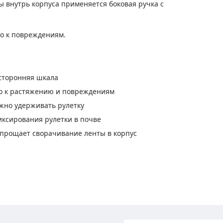
ы внутрь корпуса применяется боковая ручка с
го к повреждениям.
усторонняя шкала
го к растяжению и повреждениям
жно удерживать рулетку
ксирования рулетки в почве
 упрощает сворачивание ленты в корпус