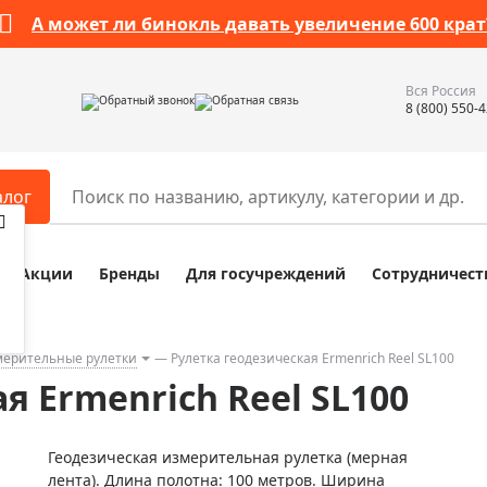
А может ли бинокль давать увеличение 600 крат
Вся Россия
Обратный звонок
Обратная связь
8 (800) 550-
алог
Акции
Бренды
Для госучреждений
Сотрудничест
ары
Разное
ры для телескопов
Обучающие наборы
ры для микроскопов
Компасы
ерительные рулетки
Рулетка геодезическая Ermenrich Reel SL100
я Ermenrich Reel SL100
ры для зрительных труб
Наборы исследователя Bresser
ры для биноклей
Наборы для химических опыт
Геодезическая измерительная рулетка (мерная
ры для луп
Глобусы
лента). Длина полотна: 100 метров. Ширина