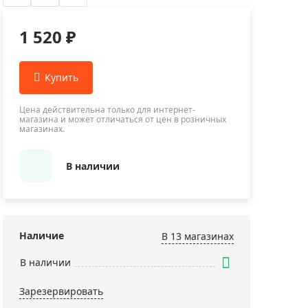
Приборы теплового контроля
Приборы для обслуживания сетей
1 520 ₽
Детекторы проводки
Влагомеры (датчики влажности)
Лазерные дальномеры
Измерители параметров окружающей
Цена действительна только для интернет-
магазина и может отличаться от цен в розничных
среды
магазинах.
Термометры кулинарные (термощупы)
Видеоэндоскопы
В наличии
мяти
Курвиметры
Тестеры качества воды
Нивелиры оптические
Наличие
В 13 магазинах
Металлоискатели
В наличии
Теодолиты
Зарезервировать
Прочее