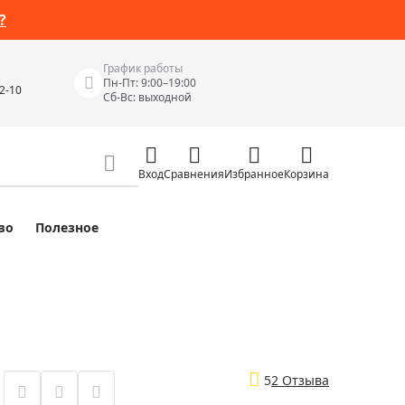
?
График работы
Пн-Пт: 9:00–19:00
42-10
Сб-Вс: выходной
Вход
Сравнения
Избранное
Корзина
во
Полезное
Измерительные инструменты
Измерительные рулетки
Лазерные уровни
 Junior
Цифровые уровни и угломеры
ов
Электроизмерительные приборы
5
2 Отзыва
Приборы неразрушающего контроля