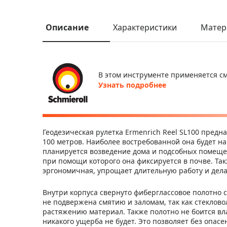
Описание
Характеристики
Матер
Фиолетовы
Фиолетовы
Цвет:
Цвет:
й
й
В этом инструменте применяется см
Узнать подробнее
Геодезическая рулетка Ermenrich Reel SL100 пред
100 метров. Наиболее востребованной она будет на
планируется возведение дома и подсобных помеще
при помощи которого она фиксируется в почве. Так
эргономичная, упрощает длительную работу и дела
Внутри корпуса свернуто фиберглассовое полотно с
не подвержена смятию и заломам, так как стеклово
растяжению материал. Также полотно не боится вла
никакого ущерба не будет. Это позволяет без опас