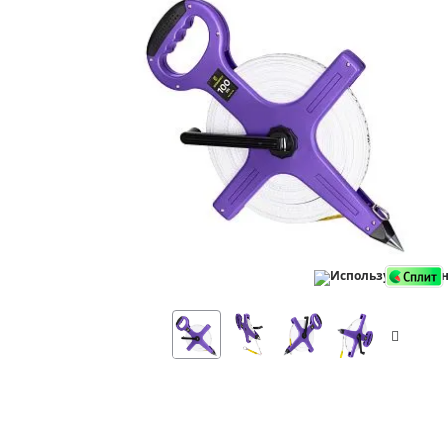
Аксессуа
видения
Приборы ночного видения
Распрод
Тепловизоры
Распрод
Прицелы
ценам
Фотогаджеты
Распрод
Метеостанции, барометры, часы
Discovery (Дискавери)
Оптика для детей Levenhuk LabZZ
Астропланетарии
Подарки
Хиты продаж
Акции