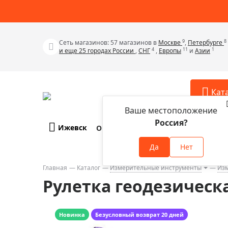
9
8
Сеть магазинов: 57 магазинов в
Москве
,
Петербурге
4
11
1
и еще 25 городах России
,
СНГ
,
Европы
и
Азии
Кат
Ваше местоположение
Россия?
Ижевск
О компании
Оплата и доставка
Телескопы
Аксессу
Да
Нет
Аксессуа
Микроскопы
Аксессуа
Главная
Каталог
Измерительные инструменты
Изм
Бинокли
Рулетка геодезическа
Аксессуа
Зрительные трубы
Аксессуа
Лупы
Аксессуа
Новинка
Безусловный возврат 20 дней
Монокуляры