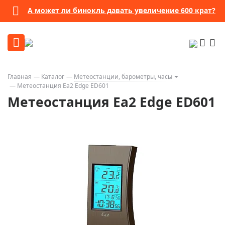
А может ли бинокль давать увеличение 600 крат?
Главная
Каталог
Метеостанции, барометры, часы
Метеостанция Еа2 Edge ED601
Метеостанция Еа2 Edge ED601