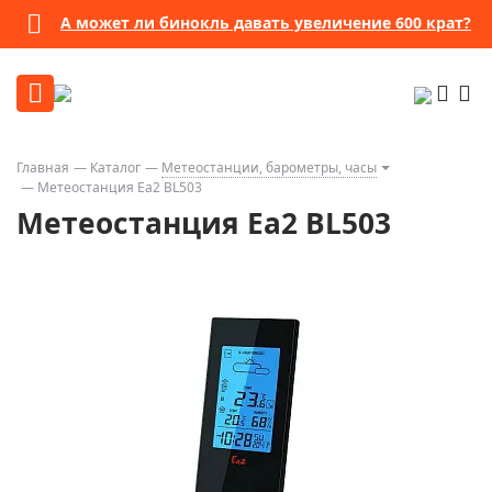
А может ли бинокль давать увеличение 600 крат?
Главная
Каталог
Метеостанции, барометры, часы
Метеостанция Еа2 BL503
Метеостанция Еа2 BL503