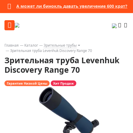
А может ли бинокль давать увеличение 600 крат?
Главная
Каталог
Зрительные трубы
Зрительная труба Levenhuk Discovery Range 70
Зрительная труба Levenhuk
Discovery Range 70
Гарантия Низкой Цены
Хит Продаж