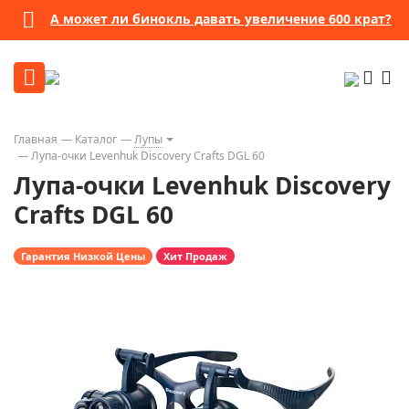
А может ли бинокль давать увеличение 600 крат?
Главная
Каталог
Лупы
Лупа-очки Levenhuk Discovery Crafts DGL 60
Лупа-очки Levenhuk Discovery
Crafts DGL 60
Гарантия Низкой Цены
Хит Продаж