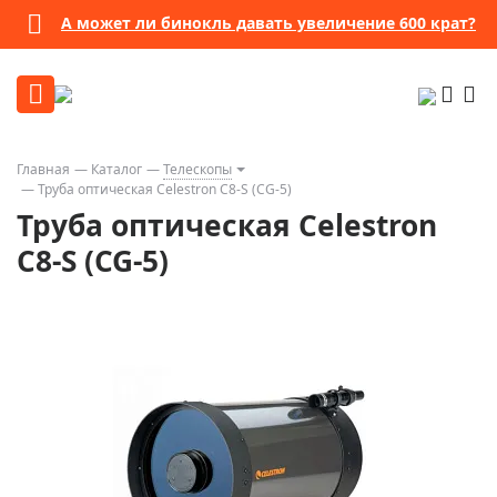
А может ли бинокль давать увеличение 600 крат?
Главная
Каталог
Телескопы
Труба оптическая Celestron C8-S (CG-5)
Труба оптическая Celestron
C8-S (CG-5)