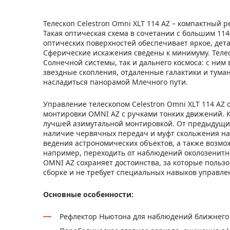
Телескоп Celestron Omni XLT 114 AZ – компактный
Такая оптическая схема в сочетании с большим 1
оптических поверхностей обеспечивает яркое, дет
Сферические искажения сведены к минимуму. Телес
Солнечной системы, так и дальнего космоса: с ним
звездные скопления, отдаленные галактики и тума
насладиться панорамой Млечного пути.
Управление телескопом Celestron Omni XLT 114 A
монтировки OMNI AZ с ручками тонких движений. К
лучшей азимутальной монтировкой. От предыдущих
наличие червячных передач и муфт скольжения на 
ведения астрономических объектов, а также возмо
например, переходить от наблюдений околозенитно
OMNI AZ сохраняет достоинства, за которые польз
сборке и не требует специальных навыков управле
Основные особенности:
Рефлектор Ньютона для наблюдений ближнего 