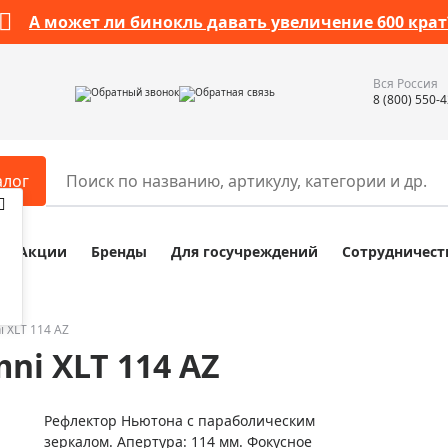
А может ли бинокль давать увеличение 600 крат
Вся Россия
Обратный звонок
Обратная связь
8 (800) 550-
алог
Акции
Бренды
Для госучреждений
Сотрудничест
ары
Разное
ры для телескопов
Обучающие наборы
ры для микроскопов
Компасы
i XLT 114 AZ
ni XLT 114 AZ
ры для зрительных труб
Наборы исследователя Bresser
ры для биноклей
Наборы для химических опыт
Рефлектор Ньютона с параболическим
ры для луп
Глобусы
зеркалом. Апертура: 114 мм. Фокусное