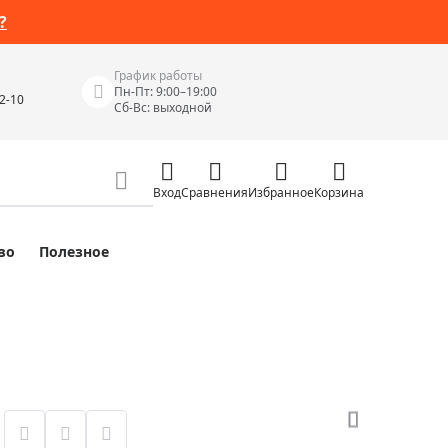
?
График работы
Пн-Пт: 9:00–19:00
42-10
Сб-Вс: выходной
Вход
Сравнения
Избранное
Корзина
во
Полезное
Измерительные инструменты
Измерительные рулетки
Лазерные уровни
 Junior
Цифровые уровни и угломеры
ов
Электроизмерительные приборы
Приборы неразрушающего контроля