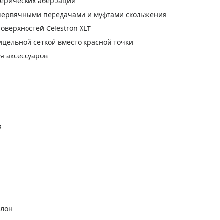
ферических аберраций
червячными передачами и муфтами скольжения
верхностей Celestron XLT
ицельной сеткой вместо красной точки
я аксессуаров
в
алон