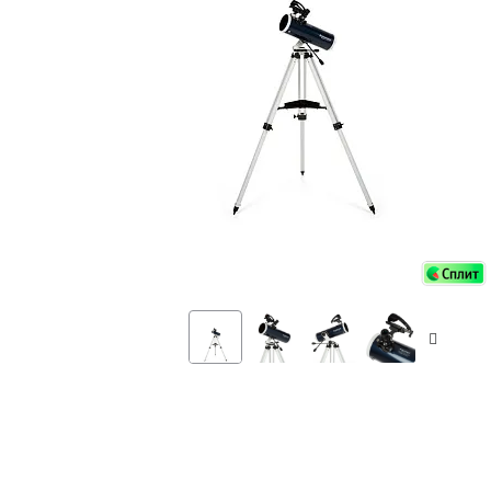
Аксессуа
видения
Приборы ночного видения
Распрод
Тепловизоры
Распрод
Прицелы
ценам
Фотогаджеты
Распрод
Метеостанции, барометры, часы
Discovery (Дискавери)
Оптика для детей Levenhuk LabZZ
Астропланетарии
Подарки
Хиты продаж
Акции