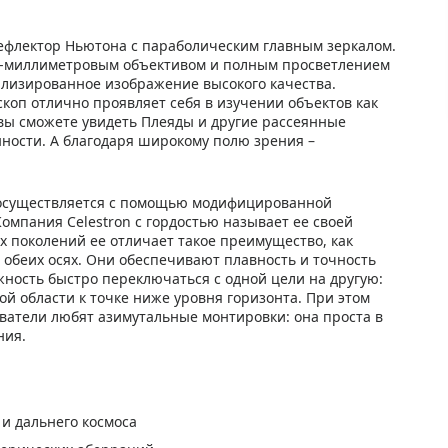
 рефлектор Ньютона с параболическим главным зеркалом.
14-миллиметровым объективом и полным просветлением
ализированное изображение высокого качества.
коп отлично проявляет себя в изучении объектов как
 вы сможете увидеть Плеяды и другие рассеянные
нности. А благодаря широкому полю зрения –
Z осуществляется с помощью модифицированной
омпания Celestron с гордостью называет ее своей
 поколений ее отличает такое преимущество, как
обеих осях. Они обеспечивают плавность и точность
жность быстро переключаться с одной цели на другую:
й области к точке ниже уровня горизонта. При этом
ователи любят азимутальные монтировки: она проста в
ния.
и дальнего космоса