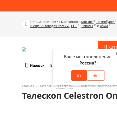
9
8
Сеть магазинов: 57 магазинов в
Москве
,
Петербурге
4
11
1
и еще 25 городах России
,
СНГ
,
Европы
и
Азии
Кат
Ваше местоположение
Россия?
Ижевск
О компании
Оплата и доставка
Телескопы
Аксессу
Да
Нет
Аксессуа
Микроскопы
Аксессуа
Главная
Каталог
Телескопы
Телескоп Celestron Omn
Бинокли
Телескоп Celestron Om
Аксессуа
Зрительные трубы
Аксессуа
Лупы
Аксессуа
Монокуляры