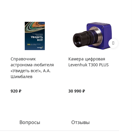
Справочник
Камера цифровая
Ад
астронома-любителя
Levenhuk T300 PLUS
дл
«Увидеть все!», А.А.
Шимбалев
920 ₽
30 990 ₽
3 
Вопросы
Отзывы