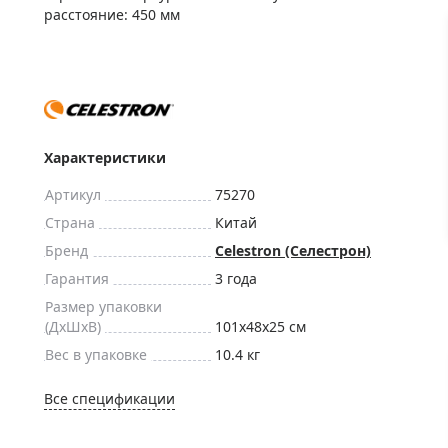
ры для приборов ночного
Глобусы интерактивные
расстояние: 450 мм
Лазерные дальномеры
ажа
Штативы
Сумки, кейсы, чехлы
ажа оптики по специальным
Средства для очистки оптики
ажа выставочных образцов
Характеристики
Трихинеллоскопы
Карты, постеры, литература
Артикул
75270
Фонари
Страна
Китай
Бренд
Celestron (Селестрон)
Элементы питания, карты па
Гарантия
3 года
Фотоловушки
Размер упаковки
Экшн-камеры
(ДxШxВ)
101x48x25 см
Фотооборудование
Вес в упаковке
10.4 кг
Мерч
Все спецификации