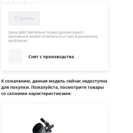
Приборы теплового контроля
Приборы для обслуживания сетей
Детекторы проводки
Влагомеры (датчики влажности)
Цена действительна только для интернет-
магазина и может отличаться от цен в розничных
Лазерные дальномеры
магазинах.
Измерители параметров окружающей
среды
Снят с производства
Термометры кулинарные (термощупы)
Видеоэндоскопы
мяти
Курвиметры
К сожалению, данная модель сейчас недоступна
для покупки. Пожалуйста, посмотрите товары
Тестеры качества воды
со схожими характеристиками:
Нивелиры оптические
Металлоискатели
Теодолиты
Прочее