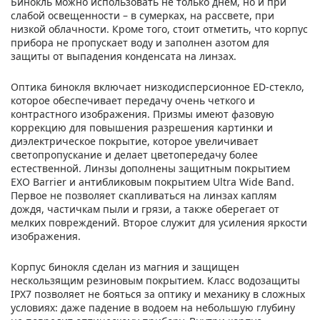
Бинокль можно использовать не только днем, но и при
слабой освещенности – в сумерках, на рассвете, при
низкой облачности. Кроме того, стоит отметить, что корпус
прибора не пропускает воду и заполнен азотом для
защиты от выпадения конденсата на линзах.
Оптика бинокля включает низкодисперсионное ED-стекло,
которое обеспечивает передачу очень четкого и
контрастного изображения. Призмы имеют фазовую
коррекцию для повышения разрешения картинки и
диэлектрическое покрытие, которое увеличивает
светопропускание и делает цветопередачу более
естественной. Линзы дополнены защитным покрытием
EXO Barrier и антибликовым покрытием Ultra Wide Band.
Первое не позволяет скапливаться на линзах каплям
дождя, частичкам пыли и грязи, а также оберегает от
мелких повреждений. Второе служит для усиления яркости
изображения.
Корпус бинокля сделан из магния и защищен
нескользящим резиновым покрытием. Класс водозащиты
IPX7 позволяет не бояться за оптику и механику в сложных
условиях: даже падение в водоем на небольшую глубину