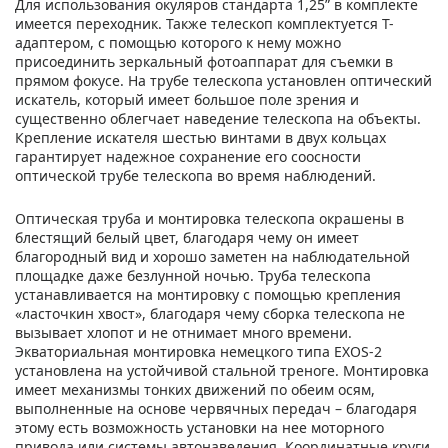
Для использования окуляров стандарта 1,25” в комплекте
имеется переходник. Также телескоп комплектуется Т-
адаптером, с помощью которого к нему можно
присоединить зеркальный фотоаппарат для съемки в
прямом фокусе. На трубе телескопа установлен оптический
искатель, который имеет большое поле зрения и
существенно облегчает наведение телескопа на объекты.
Крепление искателя шестью винтами в двух кольцах
гарантирует надежное сохранение его соосности
оптической трубе телескопа во время наблюдений.
Оптическая труба и монтировка телескопа окрашены в
блестящий белый цвет, благодаря чему он имеет
благородный вид и хорошо заметен на наблюдательной
площадке даже безлунной ночью. Труба телескопа
устанавливается на монтировку с помощью крепления
«ласточкин хвост», благодаря чему сборка телескопа не
вызывает хлопот и не отнимает много времени.
Экваториальная монтировка немецкого типа EXOS-2
установлена на устойчивой стальной треноге. Монтировка
имеет механизмы тонких движений по обеим осям,
выполненные на основе червячных передач – благодаря
этому есть возможность установки на нее моторного
привода или системы автонаведения. Координатные круги