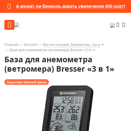
А может ли бинокль давать увеличение 600 крат?
Главная
Каталог
Метеостанции, барометры, часы
База для анемометра (ветромера) Bresser «3 в 1»
База для анемометра
(ветромера) Bresser «3 в 1»
Гарантия Низкой Цены