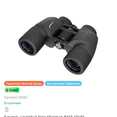
Гарантия Низкой Цены
Бессрочная Гарантия
Артикул: 84665
В наличии
Бинокль Levenhuk New Sherman BASE 10x40