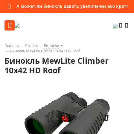
А может ли бинокль давать увеличение 600 крат?
Главная
Каталог
Бинокли
Бинокль MewLite Climber 10x42 HD Roof
Бинокль MewLite Climber
10x42 HD Roof