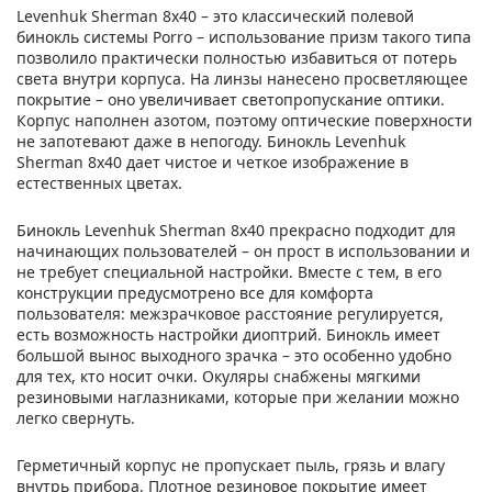
Levenhuk Sherman 8x40 – это классический полевой
бинокль системы Porro – использование призм такого типа
позволило практически полностью избавиться от потерь
света внутри корпуса. На линзы нанесено просветляющее
покрытие – оно увеличивает светопропускание оптики.
Корпус наполнен азотом, поэтому оптические поверхности
не запотевают даже в непогоду. Бинокль Levenhuk
Sherman 8x40 дает чистое и четкое изображение в
естественных цветах.
Бинокль Levenhuk Sherman 8x40 прекрасно подходит для
начинающих пользователей – он прост в использовании и
не требует специальной настройки. Вместе с тем, в его
конструкции предусмотрено все для комфорта
пользователя: межзрачковое расстояние регулируется,
есть возможность настройки диоптрий. Бинокль имеет
большой вынос выходного зрачка – это особенно удобно
для тех, кто носит очки. Окуляры снабжены мягкими
резиновыми наглазниками, которые при желании можно
легко свернуть.
Герметичный корпус не пропускает пыль, грязь и влагу
внутрь прибора. Плотное резиновое покрытие имеет