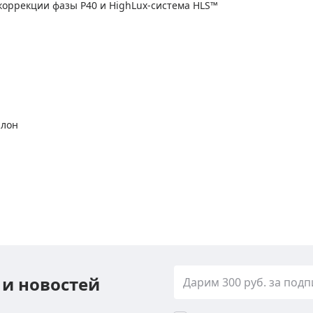
коррекции фазы P40 и HighLux-система HLS™
алон
 и новостей