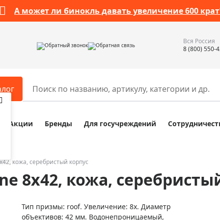
А может ли бинокль давать увеличение 600 крат
Вся Россия
Обратный звонок
Обратная связь
8 (800) 550-
алог
Акции
Бренды
Для госучреждений
Сотрудничест
ары
Разное
ры для телескопов
Обучающие наборы
ры для микроскопов
Компасы
8x42, кожа, серебристый корпус
ine 8x42, кожа, серебристы
ры для зрительных труб
Наборы исследователя Bresser
ры для биноклей
Наборы для химических опыт
Тип призмы: roof. Увеличение: 8х. Диаметр
ры для луп
Глобусы
объективов: 42 мм. Водонепроницаемый,