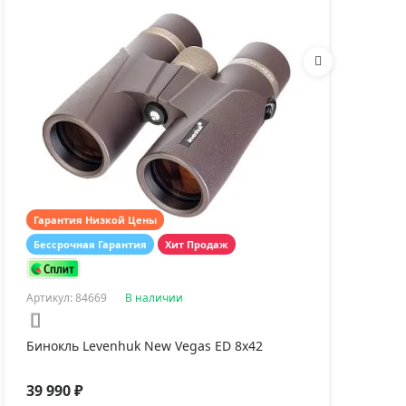
рмогигрометр
venhuk Wezzer BASE
0
Гарантия Низкой Цены
Гар
Бессрочная Гарантия
Хит Продаж
Бес
190 ₽
Артикул: 84669
В наличии
Арти
Бинокль Levenhuk New Vegas ED 8x42
Бин
39 990 ₽
23 