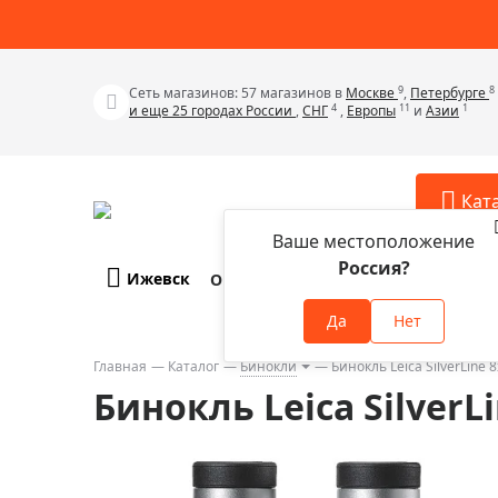
9
8
Сеть магазинов: 57 магазинов в
Москве
,
Петербурге
4
11
1
и еще 25 городах России
,
СНГ
,
Европы
и
Азии
Кат
Ваше местоположение
Россия?
Ижевск
О компании
Оплата и доставка
Телескопы
Аксессу
Да
Нет
Аксессуа
Микроскопы
Аксессуа
Главная
Каталог
Бинокли
Бинокль Leica SilverLine 
Бинокли
Бинокль Leica SilverL
Аксессуа
Зрительные трубы
Аксессуа
Лупы
Аксессуа
Монокуляры