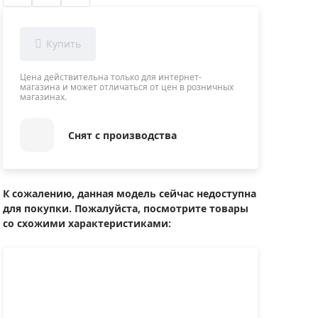
Приборы теплового контроля
Приборы для обслуживания сетей
Детекторы проводки
Влагомеры (датчики влажности)
Цена действительна только для интернет-
магазина и может отличаться от цен в розничных
Лазерные дальномеры
магазинах.
Измерители параметров окружающей
среды
Снят с производства
Термометры кулинарные (термощупы)
Видеоэндоскопы
мяти
Курвиметры
К сожалению, данная модель сейчас недоступна
для покупки. Пожалуйста, посмотрите товары
Тестеры качества воды
со схожими характеристиками:
Нивелиры оптические
Металлоискатели
Теодолиты
Прочее