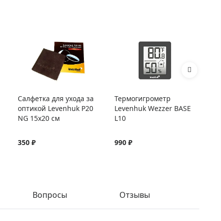
Салфетка для ухода за
Термогигрометр
Те
оптикой Levenhuk P20
Levenhuk Wezzer BASE
Le
NG 15x20 см
L10
L2
350 ₽
990 ₽
1 
Вопросы
Отзывы