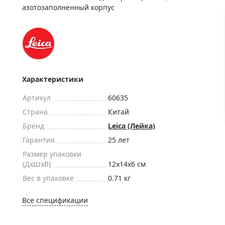
ры для приборов ночного
Глобусы интерактивные
азотозаполненный корпус
Лазерные дальномеры
ажа
Штативы
Сумки, кейсы, чехлы
ажа оптики по специальным
Средства для очистки оптики
ажа выставочных образцов
Характеристики
Трихинеллоскопы
Карты, постеры, литература
Артикул
60635
Фонари
Страна
Китай
Бренд
Leica (Лейка)
Элементы питания, карты па
Гарантия
25 лет
Фотоловушки
Размер упаковки
Экшн-камеры
(ДxШxВ)
12x14x6 см
Фотооборудование
Вес в упаковке
0.71 кг
Мерч
Все спецификации