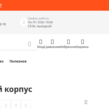
?
График работы
Пн-Пт: 9:00–19:00
42-10
Сб-Вс: выходной
Вход
Сравнения
Избранное
Корзина
во
Полезное
Измерительные инструменты
Измерительные рулетки
Лазерные уровни
й корпус
 Junior
Цифровые уровни и угломеры
ов
Электроизмерительные приборы
Приборы неразрушающего контроля