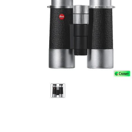
Аксессуа
видения
Приборы ночного видения
Распрод
Тепловизоры
Распрод
Прицелы
ценам
Фотогаджеты
Распрод
Метеостанции, барометры, часы
Discovery (Дискавери)
Оптика для детей Levenhuk LabZZ
Астропланетарии
Подарки
Хиты продаж
Акции