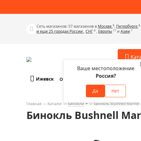
9
8
Сеть магазинов: 57 магазинов в
Москве
,
Петербурге
4
11
1
и еще 25 городах России
,
СНГ
,
Европы
и
Азии
Кат
Ваше местоположение
Россия?
Ижевск
О компании
Оплата и доставка
Телескопы
Аксессу
Да
Нет
Аксессуа
Микроскопы
Аксессуа
Главная
Каталог
Бинокли
Бинокль Bushnell Marine
Бинокли
Бинокль Bushnell Ma
Аксессуа
Зрительные трубы
Аксессуа
Лупы
Аксессуа
Монокуляры