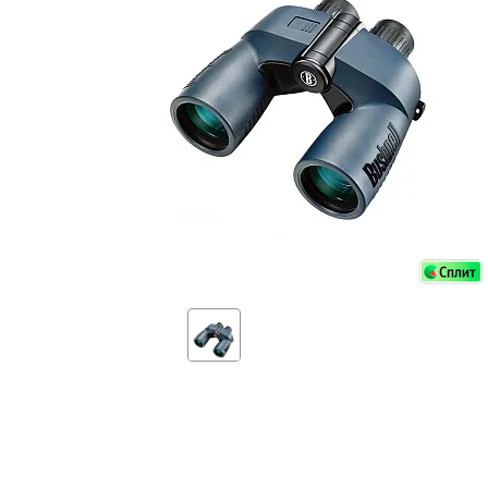
Аксессуа
видения
Приборы ночного видения
Распрод
Тепловизоры
Распрод
Прицелы
ценам
Фотогаджеты
Распрод
Метеостанции, барометры, часы
Discovery (Дискавери)
Оптика для детей Levenhuk LabZZ
Астропланетарии
Подарки
Хиты продаж
Акции