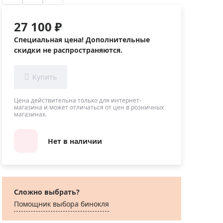
Приборы теплового контроля
Приборы для обслуживания сетей
27 100 ₽
Детекторы проводки
Специальная цена! Дополнительные
Влагомеры (датчики влажности)
скидки не распространяются.
Лазерные дальномеры
Измерители параметров окружающей
среды
Цена действительна только для интернет-
Термометры кулинарные (термощупы)
магазина и может отличаться от цен в розничных
магазинах.
Видеоэндоскопы
мяти
Курвиметры
Нет в наличии
Тестеры качества воды
Нивелиры оптические
Металлоискатели
Сложно выбрать?
Теодолиты
Помощник выбора бинокля
Прочее