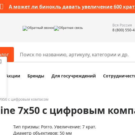
А может ли бинокль давать увеличение 600 крат
Вся Россия
Обратный звонок
Обратная связь
8 (800) 550-
алог
Акции
Бренды
Для госучреждений
Сотрудничест
ары
Разное
ры для телескопов
Обучающие наборы
ры для микроскопов
Компасы
 7x50 с цифровым компасом
rine 7x50 с цифровым ком
ры для зрительных труб
Наборы исследователя Bresser
ры для биноклей
Наборы для химических опыт
Тип призмы: Porro. Увеличение: 7 крат.
ры для луп
Глобусы
Диаметр объективов: 50 мм