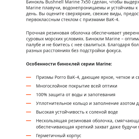
Бинокль Bushnell Marine 7x50 сделан, чтобы выде
Marine плавучи, водонепроницаемы и устойчивы к 
день. Вы оцените сверхяркие, свежие виды, пред
первоклассным стеклом с призмами BaK-4.
Прочная резиновая оболочка обеспечивает уверенн
суровых морских условиях. Бинокли Marine – опти
палубе и не боитесь с нее свалиться. Благодаря б
разных расстояниях без подстройки фокуса.
Особенности биноклей серии Marine:
Призмы Porro BaK-4, дающие яркое, четкое и 
Многослойное покрытие всей оптики
100% защита от воды и запотевания
Уплотнительное кольцо и заполнение азотом д
Высокая устойчивость к соленой воде
Нескользящая резиновая оболочка, смягчающ
обеспечивающая крепкий захват даже будучи
Герметичный корпус