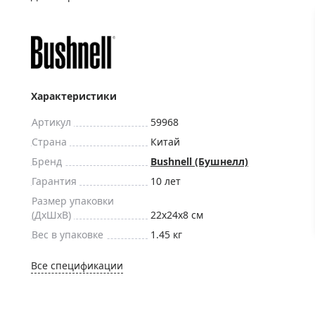
ры для приборов ночного
Глобусы интерактивные
Лазерные дальномеры
ажа
Штативы
Сумки, кейсы, чехлы
ажа оптики по специальным
Средства для очистки оптики
Характеристики
ажа выставочных образцов
Трихинеллоскопы
Артикул
59968
Карты, постеры, литература
Страна
Китай
Фонари
Бренд
Bushnell (Бушнелл)
Элементы питания, карты па
Гарантия
10 лет
Фотоловушки
Размер упаковки
(ДxШxВ)
22x24x8 см
Экшн-камеры
Вес в упаковке
1.45 кг
Фотооборудование
Мерч
Все спецификации