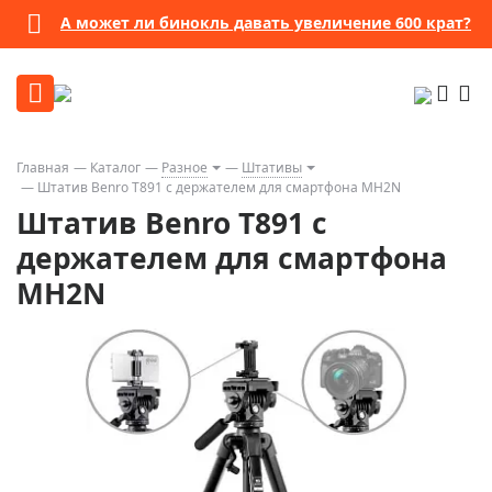
А может ли бинокль давать увеличение 600 крат?
Главная
Каталог
Разное
Штативы
Штатив Benro T891 с держателем для смартфона MH2N
Штатив Benro T891 с
держателем для смартфона
MH2N