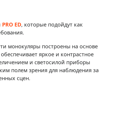
Приборы теплового контроля
Приборы для обслуживания сетей
Детекторы проводки
и
PRO ED
, которые подойдут как
Влагомеры (датчики влажности)
ебования.
Лазерные дальномеры
ти монокуляры построены на основе
Измерители параметров окружающей
среды
 обеспечивает яркое и контрастное
величением и светосилой приборы
Термометры кулинарные (термощупы)
оким полем зрения для наблюдения за
Видеоэндоскопы
мяти
енных сцен.
Курвиметры
Тестеры качества воды
Нивелиры оптические
Металлоискатели
Теодолиты
Прочее