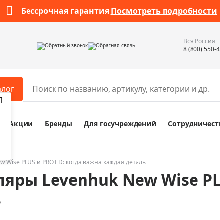
Бессрочная гарантия
Посмотреть подробности
Вся Россия
Обратный звонок
Обратная связь
8 (800) 550-
алог
Акции
Бренды
Для госучреждений
Сотрудничест
ары
Разное
ры для телескопов
Обучающие наборы
ры для микроскопов
Компасы
 Wise PLUS и PRO ED: когда важна каждая деталь
яры Levenhuk New Wise PLU
ры для зрительных труб
Наборы исследователя Bresser
ры для биноклей
Наборы для химических опыт
ь
ры для луп
Глобусы