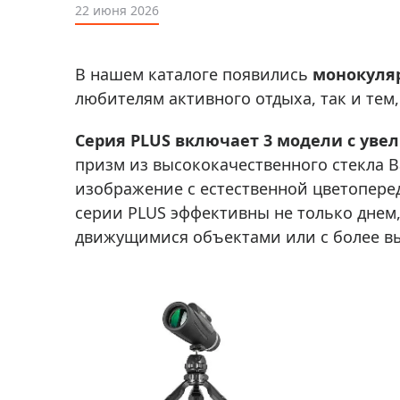
Аксессуа
22 июня 2026
видения
Приборы ночного видения
Распрод
Тепловизоры
В нашем каталоге появились
монокуляр
Распрод
Прицелы
любителям активного отдыха, так и тем
ценам
Фотогаджеты
Распрод
Серия PLUS включает 3 модели с увел
Метеостанции, барометры, часы
призм из высококачественного стекла B
изображение с естественной цветопере
Discovery (Дискавери)
серии PLUS эффективны не только днем,
Оптика для детей Levenhuk LabZZ
движущимися объектами или с более вы
Астропланетарии
Подарки
Хиты продаж
Акции