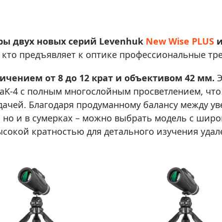
ры для приборов ночного
Глобусы интерактивные
Лазерные дальномеры
ажа
Штативы
ы двух новых серий Levenhuk
New Wise PLUS
Сумки, кейсы, чехлы
ажа оптики по специальным
, кто предъявляет к оптике профессиональные тр
Средства для очистки оптики
ажа выставочных образцов
ичением от 8 до 12 крат и объективом 42 мм.
Э
Трихинеллоскопы
aK-4 с полным многослойным просветлением, что
Карты, постеры, литература
дачей. Благодаря продуманному балансу между у
Фонари
 но и в сумерках – можно выбрать модель с шир
Элементы питания, карты па
сокой кратностью для детального изучения удал
Фотоловушки
Экшн-камеры
Фотооборудование
Мерч