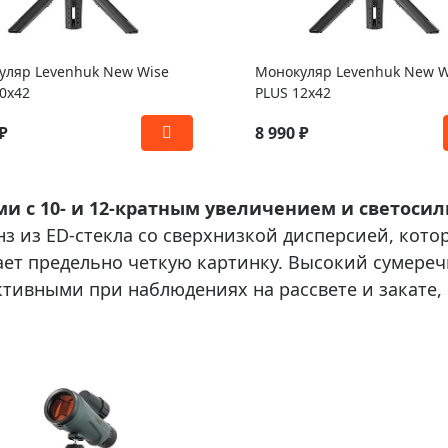
уляр Levenhuk New Wise
Монокуляр Levenhuk New W
0x42
PLUS 12x42
₽
8 990 ₽
ми с 10- и 12-кратным увеличением и светоси
з из ED-стекла со сверхнизкой дисперсией, кото
ает предельно четкую картинку. Высокий сумере
тивными при наблюдениях на рассвете и закате, 