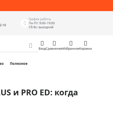
График работы
Пн-Пт: 9:00–19:00
42-10
Сб-Вс: выходной
Вход
Сравнения
Избранное
Корзина
во
Полезное
Измерительные инструменты
Измерительные рулетки
Лазерные уровни
S и PRO ED: когда
 Junior
Цифровые уровни и угломеры
ов
Электроизмерительные приборы
Приборы неразрушающего контроля