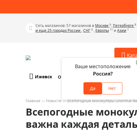
9
8
Сеть магазинов: 57 магазинов в
Москве
,
Петербурге
4
11
1
и еще 25 городах России
,
СНГ
,
Европы
и
Азии
Кат
Ваше местоположение
Россия?
Ижевск
О компании
Оплата и доставка
Телескопы
Аксессу
Да
Нет
Аксессуа
Микроскопы
Аксессуа
Главная
Новости
Всепогодные монокуляры Levenhuk New
Бинокли
Всепогодные монокул
Аксессуа
Зрительные трубы
Аксессуа
важна каждая детал
Лупы
Аксессуа
Монокуляры