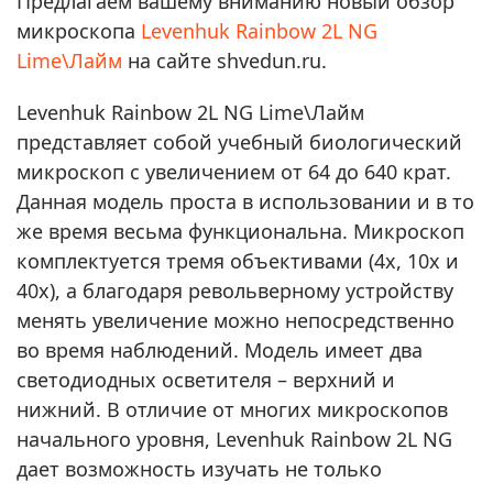
Предлагаем вашему вниманию новый обзор
микроскопа
Levenhuk Rainbow 2L NG
Lime\Лайм
на сайте shvedun.ru.
Levenhuk Rainbow 2L NG Lime\Лайм
представляет собой учебный биологический
микроскоп с увеличением от 64 до 640 крат.
Данная модель проста в использовании и в то
же время весьма функциональна. Микроскоп
комплектуется тремя объективами (4x, 10x и
40x), а благодаря револьверному устройству
менять увеличение можно непосредственно
во время наблюдений. Модель имеет два
светодиодных осветителя – верхний и
нижний. В отличие от многих микроскопов
начального уровня, Levenhuk Rainbow 2L NG
дает возможность изучать не только